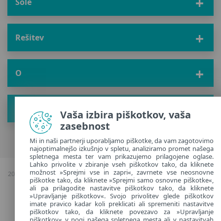
Šole
Rešitev
O
Pridobite nove nasvete
Vaša izbira piškotkov, vaša
zasebnost
Mi in naši partnerji uporabljamo piškotke, da vam zagotovimo
najoptimalnejšo izkušnjo v spletu, analiziramo promet našega
spletnega mesta ter vam prikazujemo prilagojene oglase.
Lahko privolite v zbiranje vseh piškotkov tako, da kliknete
možnost »Sprejmi vse in zapri«, zavrnete vse neosnovne
2026 Avtorske pravice & kopiranje; ESET, vse pravice pridržane |
Politika
piškotke tako, da kliknete »Sprejmi samo osnovne piškotke«,
zasebnosti
|
ali pa prilagodite nastavitve piškotkov tako, da kliknete
Upravljanje piškotkov
»Upravljanje piškotkov«. Svojo privolitev glede piškotkov
imate pravico kadar koli preklicati ali spremeniti nastavitve
piškotkov tako, da kliknete povezavo za »Upravljanje
Slovenia
piškotkov« v nogi našega spletnega mesta ali v nastavitvah