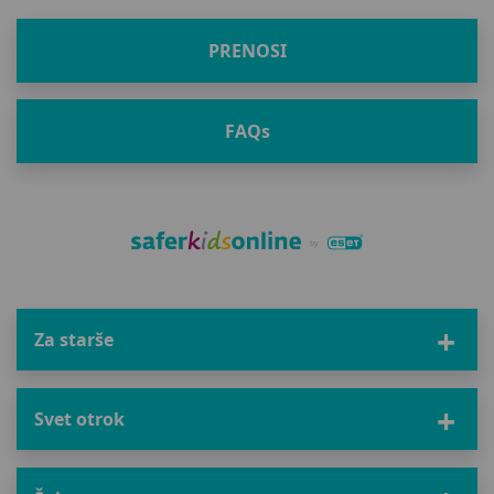
PRENOSI
FAQ
s
Za starše
Svet otrok