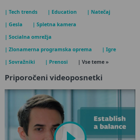
| Tech trends
| Education
| Natečaj
| Gesla
| Spletna kamera
| Socialna omrežja
| Zlonamerna programska oprema
| Igre
| Sovražniki
| Prenosi
| Vse teme »
Priporočeni videoposnetki