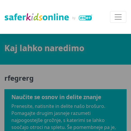
Kaj lahko naredimo
rfegrerg
Naučite se osnov in delite znanje
Prenesite, natisnite in delite našo brošuro.
Pomagajte drugim jasneje razumeti
najpogostejše grožnje, s katerimi se lahko
soočajo otroci na spletu. Še pomembneje pa je,