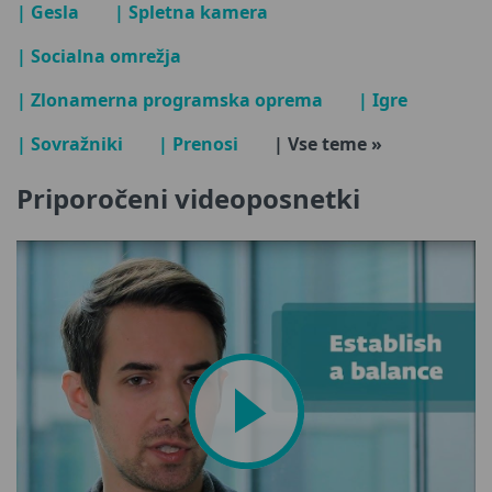
| Gesla
| Spletna kamera
| Socialna omrežja
| Zlonamerna programska oprema
| Igre
| Sovražniki
| Prenosi
| Vse teme »
Priporočeni videoposnetki