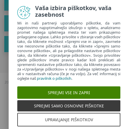
Rešitev
Vaša izbira piškotkov, vaša
zasebnost
O
Mi in naši partnerji uporabljamo piškotke, da vam
zagotovimo najoptimalnejšo izkušnjo v spletu, analiziramo
promet našega spletnega mesta ter vam prikazujemo
prilagojene oglase. Lahko privolite v zbiranje vseh piškotkov
tako, da kliknete možnost »Sprejmi vse in zapri«, zavrnete
Pridobite nove nasvete
vse neosnovne piškotke tako, da kliknete »Sprejmi samo
osnovne piškotke«, ali pa prilagodite nastavitve piškotkov
tako, da kliknete »Upravljanje piškotkov«. Svojo privolitev
glede piškotkov imate pravico kadar koli preklicati ali
spremeniti nastavitve piškotkov tako, da kliknete povezavo
za »Upravljanje piškotkov« v nogi našega spletnega mesta
ali v nastavitvah računa (če je na voljo). Za več informacij si
oglejte naš
pravilnik o piškotkih
.
2026 Avtorske pravice & kopiranje; ESET, vse pravice pridržane |
Politika
zasebnosti
|
SPREJMI VSE IN ZAPRI
Upravljanje piškotkov
Slovenia
SPREJMI SAMO OSNOVNE PIŠKOTKE
UPRAVLJANJE PIŠKOTKOV