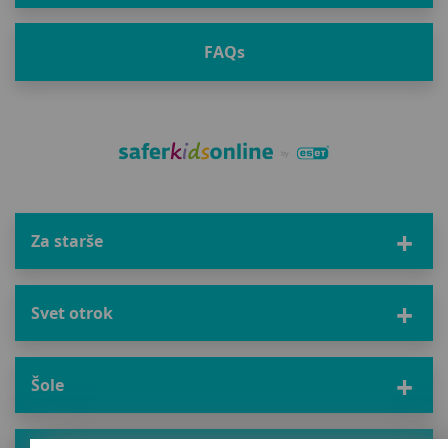
FAQ
s
Za starše
Svet otrok
Šole