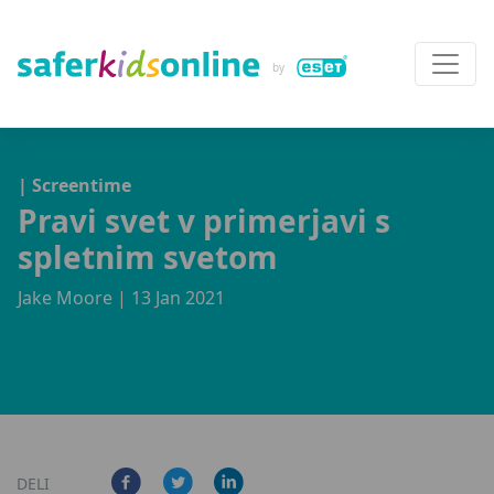
| Screentime
Pravi svet v primerjavi s
spletnim svetom
Jake Moore
| 13 Jan 2021
DELI