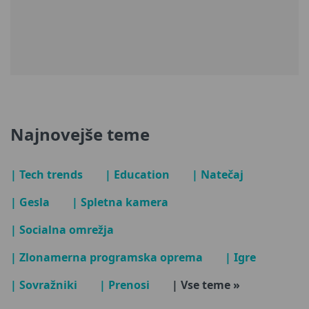
Najnovejše teme
| Tech trends
| Education
| Natečaj
| Gesla
| Spletna kamera
| Socialna omrežja
| Zlonamerna programska oprema
| Igre
| Sovražniki
| Prenosi
| Vse teme »