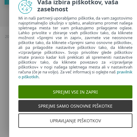
Vaša izbira piškotkov, vaša
zasebnost
Mi in naši partnerji uporabljamo piškotke, da vam zagotovimo
najoptimalnejšo izkušnjo v spletu, analiziramo promet našega
spletnega mesta ter vam prikazujemo prilagojene oglase.
Lahko privolite v zbiranje vseh piškotkov tako, da kliknete
2026 Avtorske pravice & kopiranje; ESET, vse pravice pridržane |
Politika
možnost »Sprejmi vse in zapri«, zavrnete vse neosnovne
zasebnosti
|
piškotke tako, da kliknete »Sprejmi samo osnovne piškotke«,
ali pa prilagodite nastavitve piškotkov tako, da kliknete
Upravljanje piškotkov
»Upravljanje piškotkov«. Svojo privolitev glede piškotkov
imate pravico kadar koli preklicati ali spremeniti nastavitve
Slovenia
piškotkov tako, da kliknete povezavo za »Upravljanje
piškotkov« v nogi našega spletnega mesta ali v nastavitvah
računa (če je na voljo). Za več informacij si oglejte naš
pravilnik
o piškotkih
.
SPREJMI VSE IN ZAPRI
SPREJMI SAMO OSNOVNE PIŠKOTKE
UPRAVLJANJE PIŠKOTKOV