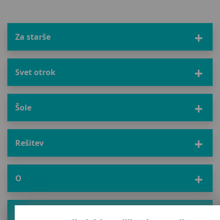
Za starše
Svet otrok
Šole
Rešitev
O
Pridobite nove nasvete