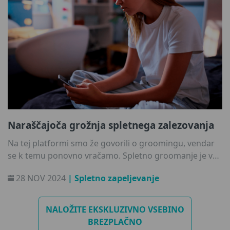
Naraščajoča grožnja spletnega zalezovanja
Na tej platformi smo že govorili o groomingu, vendar
se k temu ponovno vračamo. Spletno groomanje je v
današnji digitalni dobi še vedno vse bolj zaskrbljujoče
28 NOV 2024
| Spletno zapeljevanje
vprašanje. Zlasti po pandemiji COVID-19 in povečani
dejavnosti otrok na spletu smo bili priča skokovitemu
porastu primerov. In ker mi, naši otroci in tudi spletni
NALOŽITE EKSKLUZIVNO VSEBINO
plenilci še naprej uporabljamo internet, se moramo o
BREZPLAČNO
tem tudi še naprej pogovarjati in izobraževati.