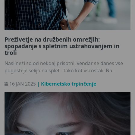
Preživetje na družbenih omrežjih:
spopadanje s spletnim ustrahovanjem in
troli
Nasilneži so od nekdaj prisotni, vendar se danes vse
pogosteje selijo na splet - tako kot vsi ostali. Na
priljubljenih platformah, kot so TikTok, Snapchat in
16 JAN 2025
| Kibernetsko trpinčenje
Instagram, je veliko trolov, sovražnikov in kibernetskih
nasilnežev. Prej ali slej se bo z njimi srečal tudi vaš
otrok. V tem članku vam bomo pojasnili, kako ostati
zaščiten in katere ukrepe morate sprejeti, če vi ali vaš
otrok postanete tarča kibernetskega nasilneža.