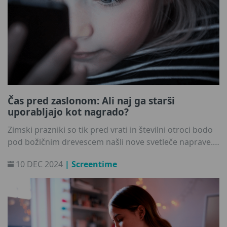
Čas pred zaslonom: Ali naj ga starši
uporabljajo kot nagrado?
Zimski prazniki so tik pred vrati in številni otroci bodo
pod božičnim drevescem našli nove svetleče naprave.
Vendar se kot starši pogosto spopadamo z velikim
10 DEC 2024
| Screentime
vprašanjem: ali naj bo čas pred zaslonom res nagrada?
Združili smo moči z otroško psihologinjo Jarmilo
Tomkovo in raziskali, zakaj ta na videz neškodljiva
praksa morda ni najboljša poteza - in kakšne
alternative bi lahko poskrbele za bolj gladko in srečno
družinsko rutino.