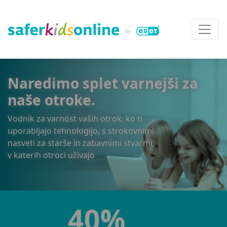
Naredimo splet varnejši za
naše otroke.
Vodnik za varnost vaših otrok, ko ti
uporabljajo tehnologijo, s strokovnimi
nasveti za starše in zabavnimi stvarmi,
v katerih otroci uživajo
34%