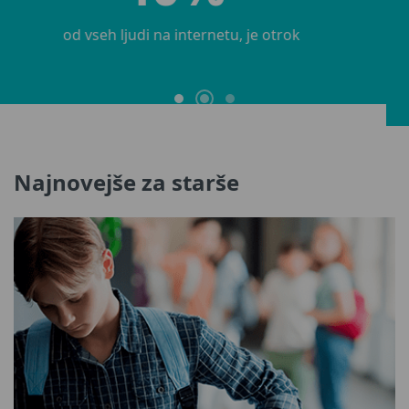
študentov pravi, da so bili žrtve kibernetskega
ustrahovanja
Najnovejše za starše