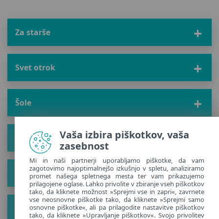
Za starše
Svet otrok
Šole
Vaša izbira piškotkov, vaša
Rešitev
zasebnost
Mi in naši partnerji uporabljamo piškotke, da vam
zagotovimo najoptimalnejšo izkušnjo v spletu, analiziramo
O
promet našega spletnega mesta ter vam prikazujemo
prilagojene oglase. Lahko privolite v zbiranje vseh piškotkov
tako, da kliknete možnost »Sprejmi vse in zapri«, zavrnete
vse neosnovne piškotke tako, da kliknete »Sprejmi samo
Pridobite nove nasvete
osnovne piškotke«, ali pa prilagodite nastavitve piškotkov
tako, da kliknete »Upravljanje piškotkov«. Svojo privolitev