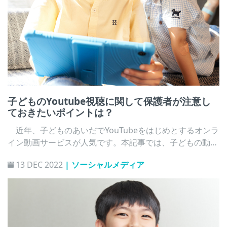
子どものYoutube視聴に関して保護者が注意し
ておきたいポイントは？
近年、子どものあいだでYouTubeをはじめとするオンラ
イン動画サービスが人気です。本記事では、子どもの動画
視聴にあたって保護者が注意しておきたいポイントを紹介
13 DEC 2022
| ソーシャルメディア
します。 総務省（2022）「令和3年度 情報通信メディ
アの利用時間と情報行動に関する調査」によると、インタ
ーネット利用項目のうち10代が最も時間を費やしているの
は、「動画投稿・共有サービスを見る」で、平日で89.3
分、休日で129.9分でした。内閣府調査の「令和3年度 青