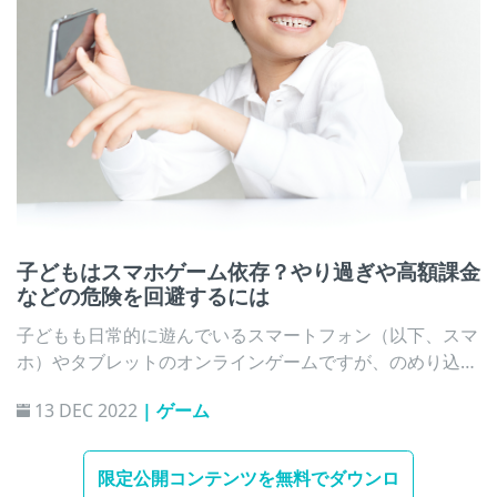
少年のインターネット利用環境実態調査」でも、インター
ネットを利用している13歳以上の子どもの90.3%が「動画
を見る」と回答しています。また、低年齢層（0歳から9
歳）の子どもを対象とした保護者への調査の結果、94.0%
の子どもが「動画を見る」目的でインターネットを利用し
ていました。ここから、どの年齢の子どもも日常的に動画
視聴を楽しんでいる様子が伺えます。
子どもはスマホゲーム依存？やり過ぎや高額課金
などの危険を回避するには
子どもも日常的に遊んでいるスマートフォン（以下、スマ
ホ）やタブレットのオンラインゲームですが、のめり込み
が心配な保護者も多いのではないでしょうか。
13 DEC 2022
| ゲーム
限定公開コンテンツを無料でダウンロ