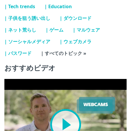
| Tech trends
| Education
| 子供を狙う誘い出し
| ダウンロード
| ネット荒らし
| ゲーム
| マルウェア
| ソーシャルメディア
| ウェブカメラ
| パスワード
| すべてのトピック »
おすすめビデオ