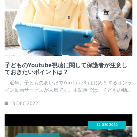
子どものYoutube視聴に関して保護者が注意し
ておきたいポイントは？
近年、子どものあいだでYouTubeをはじめとするオンラ
イン動画サービスが人気です。本記事では、子どもの動画
視聴にあたって保護者が注意しておきたいポイントを紹介
13 DEC 2022
します。 総務省（2022）「令和3年度 情報通信メディ
アの利用時間と情報行動に関する調査」によると、インタ
ーネット利用項目のうち10代が最も時間を費やしているの
12 DEC 2022
は、「動画投稿・共有サービスを見る」で、平日で89.3
分、休日で129.9分でした。内閣府調査の「令和3年度 青