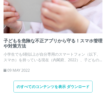
子どもを危険な不正アプリから守る！スマホ管理
や対策方法
小学生でも6割以上が自分専用のスマートフォン（以下、
スマホ）を持っている現在（内閣府、2022）、子どもの
スマホ利用に関する心配事といえばインターネット上での
09 MAY 2022
コミュニケーションのトラブルや長時間利用に目が向きが
ちですが、ほかにも忘れてはならないのは、スマホのマル
ウェア感染です。利用者が気がつかないうちにスマホに不
のすべてのコンテンツを表示 ダウンロード
審な動きをするアプリケーション（以下、アプリ）、いわ
ゆる不正アプリが侵入してしまうと、端末から利用者情報
を抜き取られたり、身代金を要求されたりする被害に遭い
かねません。子どもが不正アプリの被害者にならないため