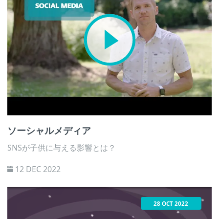
少年のインターネット利用環境実態調査」でも、インター
ネットを利用している13歳以上の子どもの90.3%が「動画
を見る」と回答しています。また、低年齢層（0歳から9
歳）の子どもを対象とした保護者への調査の結果、94.0%
の子どもが「動画を見る」目的でインターネットを利用し
ていました。ここから、どの年齢の子どもも日常的に動画
視聴を楽しんでいる様子が伺えます。
ソーシャルメディア
SNSが子供に与える影響とは？
12 DEC 2022
28 OCT 2022