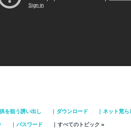
子供を狙う誘い出し
| ダウンロード
| ネット荒ら
ラ
| パスワード
| すべてのトピック »