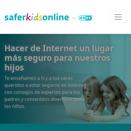
Hacer de Internet un lugar
más seguro para nuestros
hijos
Te enseñamos a ti y a tus seres
queridos a estar seguros en Internet
con consejos de expertos para los
padres y contenidos divertidos para
los niños.