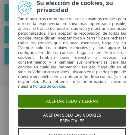
Su elección de cookies, su
privacidad
Solución
Tanto nosotros como nuestros socios usamos cookies para
ofrecer la experiencia en línea más optimizada posible,
analizar el tráfico de nuestro sitio web y mostrarle anuncios
personalizados. Para aceptar la recopilación de todas las
Acerca de
cookies, haga clic en "Aceptar todo y cerrar"; para rechazar
todas las cookies que no sean esenciales, haga clic en
"Aceptar solo las cookies esenciales"; y para ajustar la
configuración de las cookies, haga clic en "Administrar
Ver nuevos consejos
cookies". También tiene derecho a revocar su
consentimiento y a cambiar sus preferencias para las
cookies en cualquier momento. Para ello, haga clic en el
vínculo "Administrar cookies" ubicado en el pie de página de
nuestro sitio web o en la configuración de su cuenta (si está
disponible). Para obtener más información, consulte
nuestra
Política de cookies
.
2026 Copyright © ESET, Todos los derechos reservados. |
Política de
ACEPTAR TODO Y CERRAR
privacidad
|
Administrar cookies
ACEPTAR SOLO LAS COOKIES
Spain
ESENCIALES