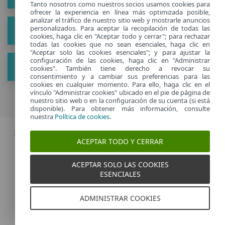
Tanto nosotros como nuestros socios usamos cookies para
ofrecer la experiencia en línea más optimizada posible,
analizar el tráfico de nuestro sitio web y mostrarle anuncios
personalizados. Para aceptar la recopilación de todas las
Acerca de
cookies, haga clic en "Aceptar todo y cerrar"; para rechazar
todas las cookies que no sean esenciales, haga clic en
"Aceptar solo las cookies esenciales"; y para ajustar la
configuración de las cookies, haga clic en "Administrar
Ver nuevos consejos
cookies". También tiene derecho a revocar su
consentimiento y a cambiar sus preferencias para las
cookies en cualquier momento. Para ello, haga clic en el
vínculo "Administrar cookies" ubicado en el pie de página de
nuestro sitio web o en la configuración de su cuenta (si está
disponible). Para obtener más información, consulte
nuestra
Política de cookies
.
2026 Copyright © ESET, Todos los derechos reservados. |
Política de
ACEPTAR TODO Y CERRAR
privacidad
|
Administrar cookies
ACEPTAR SOLO LAS COOKIES
ESENCIALES
Spain
ADMINISTRAR COOKIES