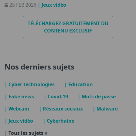
25 FEB 2026
| Jeux vidéo
l'écran. Quels sont ses principaux risques et comment
les parents peuvent-ils aider leurs enfants à vivre une
expérience plus sécurisée ?
TÉLÉCHARGEZ GRATUITEMENT DU
CONTENU EXCLUSIF
Nos derniers sujets
| Cyber technologies
| Education
| Fake news
| Covid-19
| Mots de passe
| Webcam
| Réseaux sociaux
| Malware
| Jeux vidéo
| Cyberhaine
| Tous les sujets »