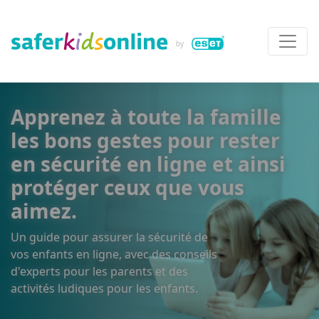
Apprenez à toute la famille
les bons gestes pour rester
en sécurité en ligne et ainsi
protéger ceux que vous
aimez.
Un guide pour assurer la sécurité de
vos enfants en ligne, avec des conseils
d'experts pour les parents et des
activités ludiques pour les enfants.