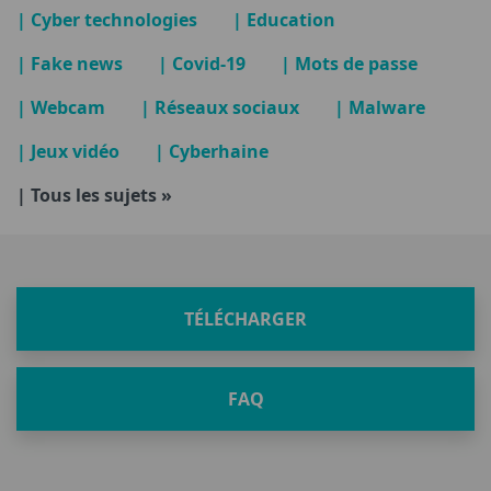
| Cyber technologies
| Education
| Fake news
| Covid-19
| Mots de passe
| Webcam
| Réseaux sociaux
| Malware
| Jeux vidéo
| Cyberhaine
| Tous les sujets »
TÉLÉCHARGER
FAQ