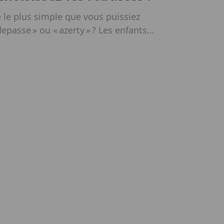
 le plus simple que vous puissiez
depasse » ou « azerty » ? Les enfants
es similaires, privilégiant ainsi le
t comme ils ont besoin d’un nom
t de passe pour chaque service en ligne
 les mêmes mots de passe finissent
és.