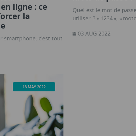
en ligne : ce
Quel est le mot de passe
forcer la
utiliser ? « 1234 », « mot
le
utilisent souvent des cod
03 AUG 2022
confort à la sécurité. E
r smartphone, c'est tout
d’utilisateur et d’un mo
auquel ils s’inscrivent,
souvent par être réutilis
18 MAY 2022