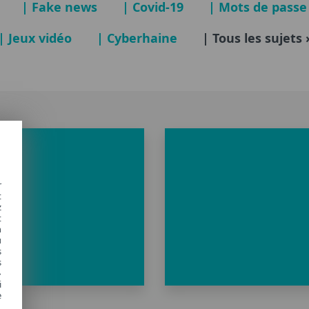
| Fake news
| Covid-19
| Mots de passe
| Jeux vidéo
| Cyberhaine
| Tous les sujets 
r
t
z
t
n
u
R
s
s
»
i
e