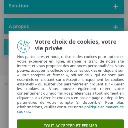
Solution
À propos
Votre choix de cookies, votre
Plus de conseils
vie privée
Nos partenaires et nous, utilisons des cookies pour optimiser
votre expérience en ligne, analyser le trafic de notre site
internet et vous proposer des annonces personnalisées. Vous
pouvez accepter la collecte de tous les cookies en cliquant sur
« Tout accepter et fermer », refuser ceux qui ne sont pas
essentiels en cliquant sur « Accepter uniquement les cookies
essentiels » ou ajuster vos paramètres en cliquant sur « Gérer
2026 Copyright © ESET, Tous droits réservés |
Confidentialité
|
Gérer les
les cookies ». Vous pouvez également retirer votre
cookies
consentement ou modifier vos préférences à tout moment en
cliquant sur « Gérer les cookies » en bas de page ou depuis les
paramètres de votre compte (si disponible). Pour plus
France
d’informations, veuillez consulter notre
politique en matière de
cookies
.
TOUT ACCEPTER ET FERMER