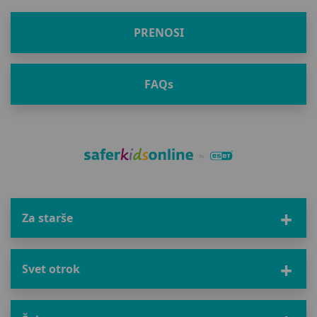
PRENOSI
FAQ
s
Za starše
Svet otrok