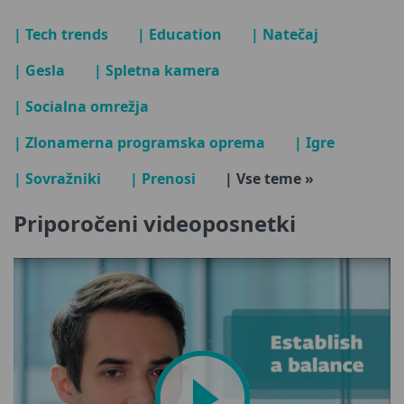
| Tech trends
| Education
| Natečaj
| Gesla
| Spletna kamera
| Socialna omrežja
| Zlonamerna programska oprema
| Igre
| Sovražniki
| Prenosi
| Vse teme »
Priporočeni videoposnetki