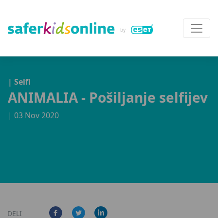
| Selfi
ANIMALIA - Pošiljanje selfijev
| 03 Nov 2020
DELI