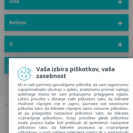
Šole
Rešitev
O
Pridobite nove nasvete
Vaša izbira piškotkov, vaša
zasebnost
Mi in naši partnerji uporabljamo piškotke, da vam zagotovimo
najoptimalnejšo izkušnjo v spletu, analiziramo promet našega
spletnega mesta ter vam prikazujemo prilagojene oglase.
Lahko privolite v zbiranje vseh piškotkov tako, da kliknete
možnost »Sprejmi vse in zapri«, zavrnete vse neosnovne
2026 Avtorske pravice & kopiranje; ESET, vse pravice pridržane |
Politika
piškotke tako, da kliknete »Sprejmi samo osnovne piškotke«,
zasebnosti
|
ali pa prilagodite nastavitve piškotkov tako, da kliknete
Upravljanje piškotkov
»Upravljanje piškotkov«. Svojo privolitev glede piškotkov
imate pravico kadar koli preklicati ali spremeniti nastavitve
piškotkov tako, da kliknete povezavo za »Upravljanje
Slovenia
piškotkov« v nogi našega spletnega mesta ali v nastavitvah