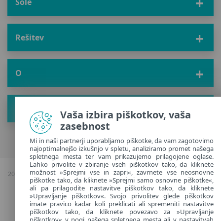
Šole
Rešitev
O
Pridobite nove nasvete
Vaša izbira piškotkov, vaša
zasebnost
Mi in naši partnerji uporabljamo piškotke, da vam zagotovimo
najoptimalnejšo izkušnjo v spletu, analiziramo promet našega
spletnega mesta ter vam prikazujemo prilagojene oglase.
Lahko privolite v zbiranje vseh piškotkov tako, da kliknete
možnost »Sprejmi vse in zapri«, zavrnete vse neosnovne
2026 Avtorske pravice & kopiranje; ESET, vse pravice pridržane |
Politika
piškotke tako, da kliknete »Sprejmi samo osnovne piškotke«,
zasebnosti
|
ali pa prilagodite nastavitve piškotkov tako, da kliknete
Upravljanje piškotkov
»Upravljanje piškotkov«. Svojo privolitev glede piškotkov
imate pravico kadar koli preklicati ali spremeniti nastavitve
piškotkov tako, da kliknete povezavo za »Upravljanje
Slovenia
piškotkov« v nogi našega spletnega mesta ali v nastavitvah