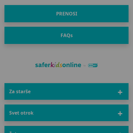
PRENOSI
FAQ
s
Za starše
Svet otrok