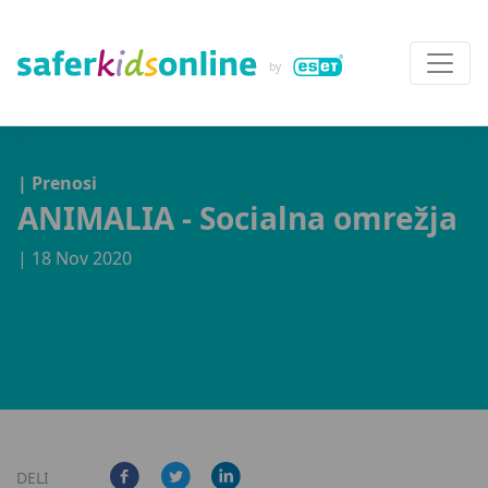
| Prenosi
ANIMALIA - Socialna omrežja
| 18 Nov 2020
DELI