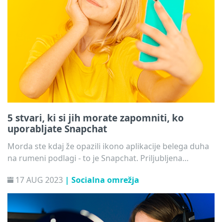
5 stvari, ki si jih morate zapomniti, ko
uporabljate Snapchat
Morda ste kdaj že opazili ikono aplikacije belega duha
na rumeni podlagi - to je Snapchat. Priljubljena
aplikacija za komunikacijo, ki omogoča pošiljanje
17 AUG 2023
| Socialna omrežja
fotografij, videoposnetkov in sporočil vašim stikom.