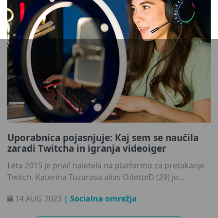
Uporabnica pojasnjuje: Kaj sem se naučila
zaradi Twitcha in igranja videoiger
Leta 2015 je prvič naletela na platformo za pretakanje
Twitch. Katerina Tuzarova alias OdetteD (29) je
računalniške igre igrala že od otroštva, njen hobi pa je
14 AUG 2023
| Socialna omrežja
pozneje prerasel v delo s krajšim delovnim časom, ki ji
je med univerzitetnim študijem zagotavljalo dodaten