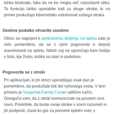
lahko blokirate, tako da ne bo mogla več vzpostaviti stika.
To funkcijo lahko uporabite tudi za druge otroke, ki na
primer poskušajo kibernetsko ustrahovati vašega otroka.
Osebne podatke ohranite zasebne
Otroci so nagnjeni k
pretiranemu deljenju na spletu
zato je
zelo pomembno, da se z njimi pogovorite o stopnji
anonimnosti na spletu. Nikoli naj ne sporočajo kam hodijo
v šolo, kje živijo, koliko so stari in podobno.
Pogovorite se z otroki
Pri aplikacijah, ki jih otroci uporabljajo vsak dan je
pomembno, da poskušate biti del njihovega sveta. V tem
primeru je
Snapchat Family Center
odličen način.
Omogoča vam, da z otroki komunicirate na povsem novi
ravni. Poskrbite, da boste svoje otroke v vsem razumeli in
jih podpirali, zlasti ko gre za ponoreli spletni svet, v