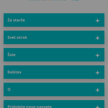
Za starše
Svet otrok
Šole
Rešitev
O
Pridobite nove nasvete