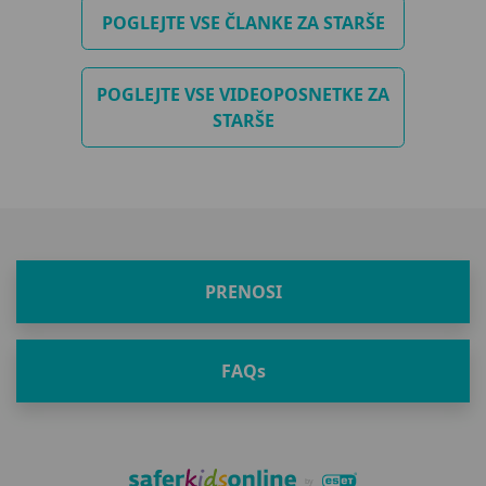
zaslužek. Postala je ena od desetih najboljših igralk
POGLEJTE VSE ČLANKE ZA STARŠE
priljubljene strateške igre Age of Empires 2. V
nadaljevanju si preberite več o njenih izkušnjah.
POGLEJTE VSE VIDEOPOSNETKE ZA
STARŠE
PRENOSI
FAQ
s