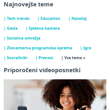
Najnovejše teme
| Tech trends
| Education
| Natečaj
| Gesla
| Spletna kamera
| Socialna omrežja
| Zlonamerna programska oprema
| Igre
| Sovražniki
| Prenosi
| Vse teme »
Priporočeni videoposnetki