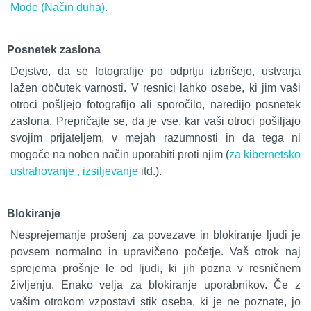
Mode (Način duha).
Posnetek zaslona
Dejstvo, da se fotografije po odprtju izbrišejo, ustvarja
lažen občutek varnosti. V resnici lahko osebe, ki jim vaši
otroci pošljejo fotografijo ali sporočilo, naredijo posnetek
zaslona. Prepričajte se, da je vse, kar vaši otroci pošiljajo
svojim prijateljem, v mejah razumnosti in da tega ni
mogoče na noben način uporabiti proti njim (
za kibernetsko
ustrahovanje , izsiljevanje
itd.).
Blokiranje
Nesprejemanje prošenj za povezave in blokiranje ljudi je
povsem normalno in upravičeno početje. Vaš otrok naj
sprejema prošnje le od ljudi, ki jih pozna v resničnem
življenju. Enako velja za blokiranje uporabnikov. Če z
vašim otrokom vzpostavi stik oseba, ki je ne poznate, jo