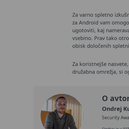
Za varno spletno izkušn
za Android
vam omogoča,
ugotoviti, kaj namerav
vsebino. Prav tako otro
obisk določenih spletn
Za koristnejše nasvete,
družabna omrežja, si o
O avto
Ondrej K
Security Awa