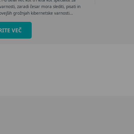
-u delal več kot tri leta kot specialist za
arnosti, zaradi česar mora slediti, pisati in
ovejših grožnjah kibernetske varnosti...
RITE VEČ