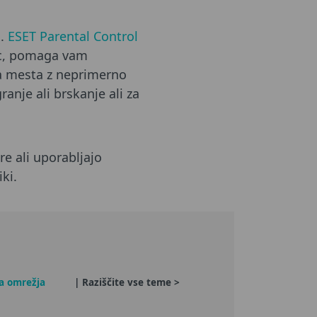
h.
ESET Parental Control
ric, pomaga vam
na mesta z neprimerno
anje ali brskanje ali za
re ali uporabljajo
ki.
na omrežja
| Raziščite vse teme >