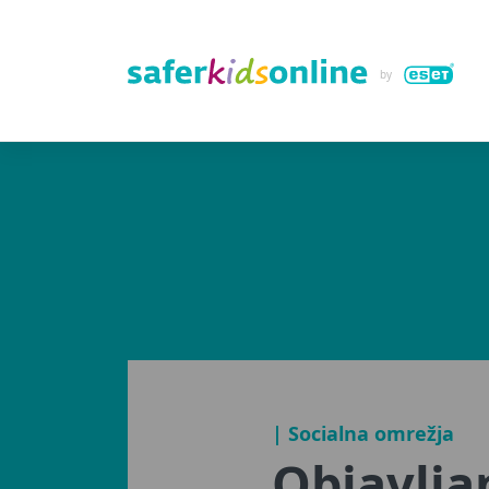
| Socialna omrežja
Objavlja