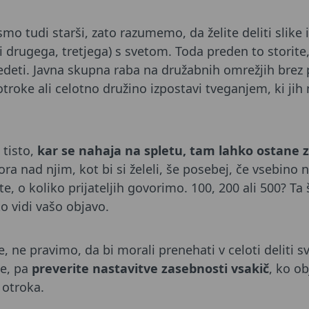
o tudi starši, zato razumemo, da želite deliti slike
i drugega, tretjega) s svetom. Toda preden to storite, 
edeti. Javna skupna raba na družabnih omrežjih brez 
troke ali celotno družino izpostavi tveganjem, ki ji
 tisto,
kar se nahaja na spletu, tam lahko ostane 
ra nad njim, kot bi si želeli, še posebej, če vsebino n
te, o koliko prijateljih govorimo. 100, 200 ali 500? Ta
o vidi vašo objavo.
 ne pravimo, da bi morali prenehati v celoti deliti 
te, pa
preverite nastavitve zasebnosti vsakič
, ko ob
 otroka.