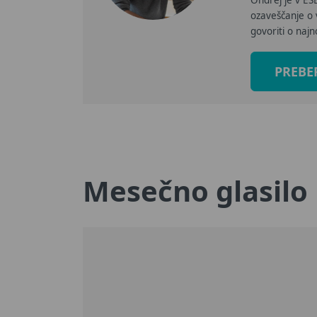
Ondrej je v ESET
ozaveščanje o v
govoriti o najn
PREBE
Mesečno glasilo