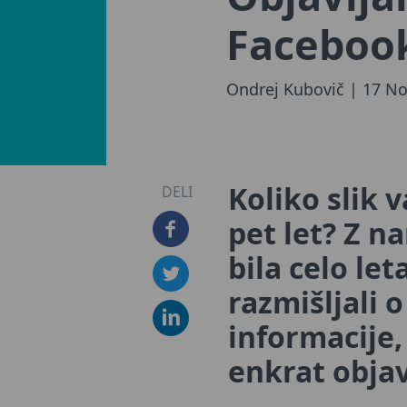
Faceboo
Ondrej Kubovič
| 17 No
Koliko slik v
DELI
pet let? Z n
bila celo le
razmišljali 
informacije,
enkrat obja