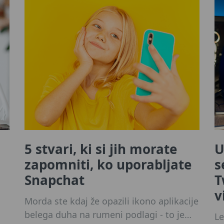
5 stvari, ki si jih morate
U
zapomniti, ko uporabljate
s
Snapchat
T
v
Morda ste kdaj že opazili ikono aplikacije
belega duha na rumeni podlagi - to je
Le