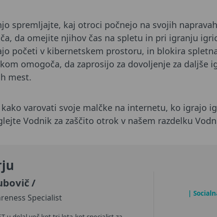
jo spremljajte, kaj otroci počnejo na svojih naprava
 da omejite njihov čas na spletu in pri igranju ig
ajo početi v kibernetskem prostoru, in blokira splet
kom omogoča, da zaprosijo za dovoljenje za daljše igr
ih mest.
 kako varovati svoje malčke na internetu, ko igrajo ig
glejte Vodnik za zaščito otrok v našem razdelku Vodni
rju
ubovič
/
| Social
reness Specialist