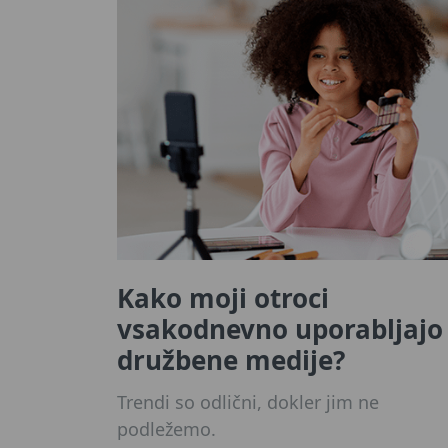
Kako moji otroci
vsakodnevno uporabljajo
družbene medije?
Trendi so odlični, dokler jim ne
podležemo.