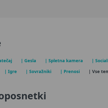
e
atečaj
| Gesla
| Spletna kamera
| Socia
| Igre
| Sovražniki
| Prenosi
| Vse te
eoposnetki