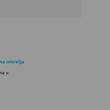
lna omrežja
me »