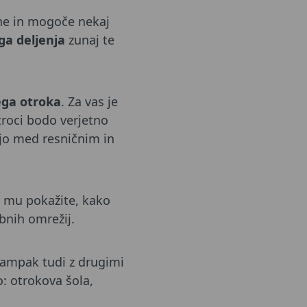
ane in mogoče nekaj
a deljenja
zunaj te
šega otroka
. Za vas je
troci bodo verjetno
ejo med resničnim in
r mu pokažite, kako
abnih omrežij.
, ampak tudi z drugimi
o: otrokova šola,