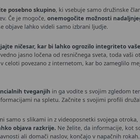
ite posebno skupino
, ki vsebuje samo družinske čl
ljev. Če je mogoče,
onemogočite možnosti nadaljnjeg
 objave lahko videli samo izbrani ljudje.
jajte ničesar, kar bi lahko ogrozilo integriteto va
 vedno jasno ločena od resničnega sveta, toda vaši o
je v celoti povezano z internetom, kar bo zameglilo m
ncialnih tveganjih
in ga vodite s svojim zgledom te
nformacijami na spletu. Začnite s svojimi profili druž
dni samo s slikami in z videoposnetki svojega otroka
ahko objava razkrije.
Ne želite, da informacije, kot s
javnosti ali domači naslov, končajo v napačnih rokah.