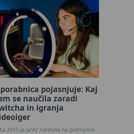
porabnica pojasnjuje: Kaj
em se naučila zaradi
witcha in igranja
ideoiger
ta 2015 je prvič naletela na platformo