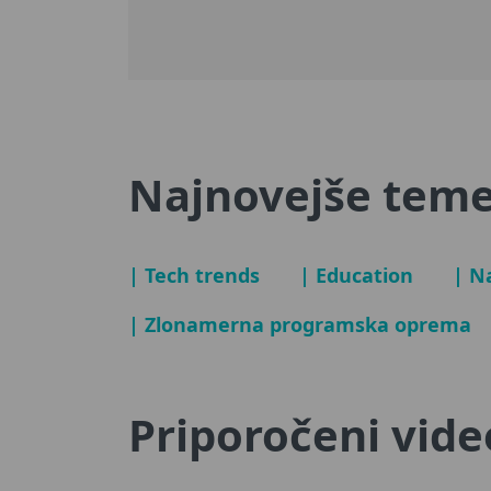
Najnovejše tem
| Tech trends
| Education
| N
| Zlonamerna programska oprema
Priporočeni vid