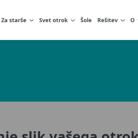
Za starše
Svet otrok
Šole
Rešitev
O
nje slik vašega otro