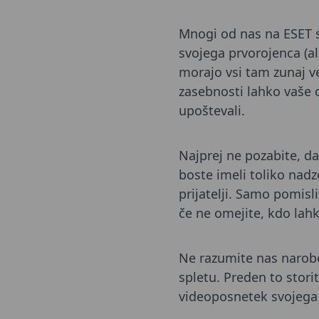
Mnogi od nas na ESET sm
svojega prvorojenca (al
morajo vsi tam zunaj v
zasebnosti lahko vaše o
upoštevali.
Najprej ne pozabite, da
boste imeli toliko nadzo
prijatelji. Samo pomisli
če ne omejite, kdo lahk
Ne razumite nas narobe,
spletu. Preden to stori
videoposnetek svojega