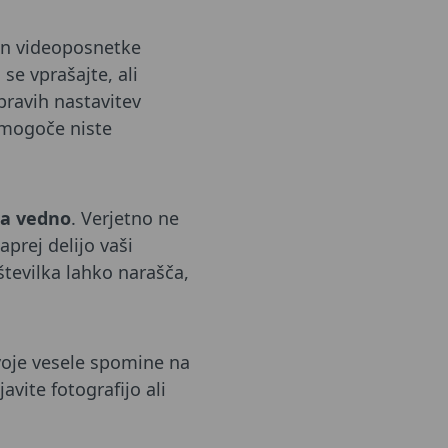
 in videoposnetke
se vprašajte, ali
pravih nastavitev
h mogoče niste
za vedno
. Verjetno ne
aprej delijo vaši
 številka lahko narašča,
svoje vesele spomine na
javite fotografijo ali