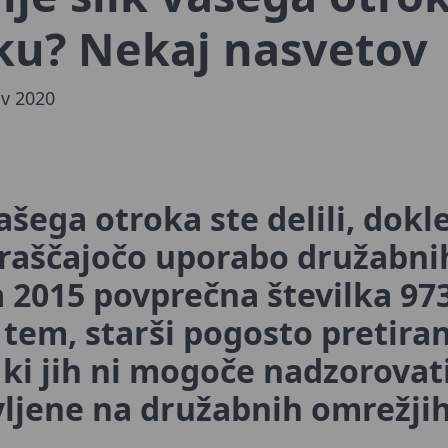
ku? Nekaj nasvetov
v 2020
ašega otroka ste delili, dokle
araščajočo uporabo družabnih
ta 2015 povprečna številka 973
o tem, starši pogosto pretiran
 ki jih ni mogoče nadzorovati
vljene na družabnih omrežjih