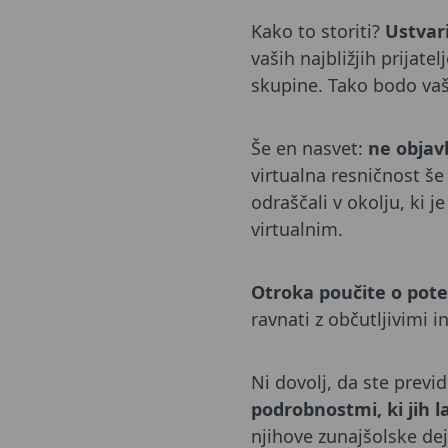
Kako to storiti?
Ustvar
vaših najbližjih prijate
skupine. Tako bodo vaše
Še en nasvet:
ne objavl
virtualna resničnost še
odraščali v okolju, ki 
virtualnim.
Otroka poučite o pote
ravnati z občutljivimi i
Ni dovolj, da ste previ
podrobnostmi, ki jih l
njihove zunajšolske de