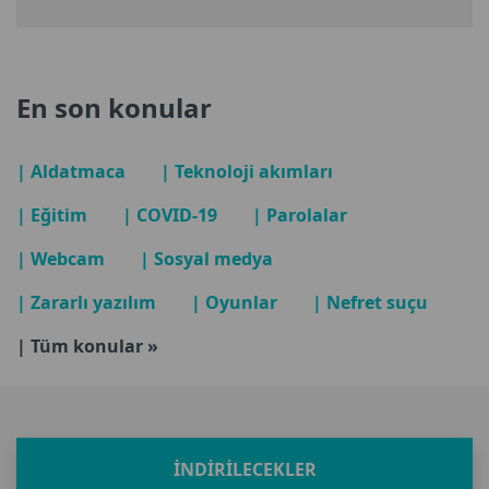
En son konular
| Aldatmaca
| Teknoloji akımları
| Eğitim
| COVID-19
| Parolalar
| Webcam
| Sosyal medya
| Zararlı yazılım
| Oyunlar
| Nefret suçu
| Tüm konular »
İNDIRILECEKLER