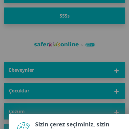
SSS
s
Ebeveynler
Çocuklar
Çözüm
Sizin çerez seçiminiz, sizin