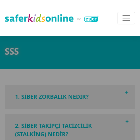
SSS
1. SIBER ZORBALIK NEDIR?
2. SIBER TAKIPÇI TACIZCILIK
(STALKING) NEDIR?