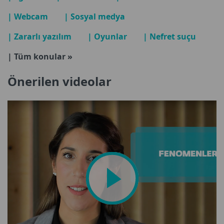
| Webcam
| Sosyal medya
| Zararlı yazılım
| Oyunlar
| Nefret suçu
| Tüm konular »
Önerilen videolar