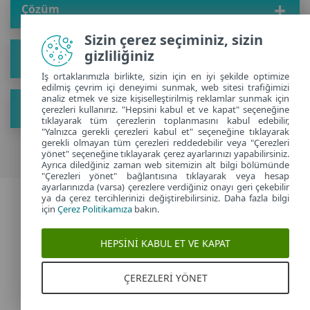
Çözüm
Sizin çerez seçiminiz, sizin
gizliliğiniz
Hakkında
İş ortaklarımızla birlikte, sizin için en iyi şekilde optimize
edilmiş çevrim içi deneyimi sunmak, web sitesi trafiğimizi
analiz etmek ve size kişiselleştirilmiş reklamlar sunmak için
Yeni ipuçları edinin
çerezleri kullanırız. "Hepsini kabul et ve kapat" seçeneğine
tıklayarak tüm çerezlerin toplanmasını kabul edebilir,
"Yalnızca gerekli çerezleri kabul et" seçeneğine tıklayarak
gerekli olmayan tüm çerezleri reddedebilir veya "Çerezleri
yönet" seçeneğine tıklayarak çerez ayarlarınızı yapabilirsiniz.
Ayrıca diledğiniz zaman web sitemizin alt bilgi bölümünde
"Çerezleri yönet" bağlantısına tıklayarak veya hesap
ayarlarınızda (varsa) çerezlere verdiğiniz onayı geri çekebilir
ya da çerez tercihlerinizi değiştirebilirsiniz. Daha fazla bilgi
2026 Telif Hakkı © ESET, Tüm Hakları Saklıdır |
Gizlilik Politikası
|
için
Çerez Politikamıza
bakın.
Çerezleri yönet
HEPSINI KABUL ET VE KAPAT
Turkey
ÇEREZLERI YÖNET