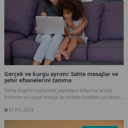
Gerçek ve kurgu ayrımı: Sahte mesajlar ve
şehir efsanelerini tanıma
Yanlış bilginin toplumda yayıldığını biliyoruz ancak
İnternet ve sosyal medya ile birlikte özellikle çocukların
kurgu ile gerçeği ayırt etmesi çok daha zorlaştı. Peki,
07 JUL 2023
online dünyada siz ve çocuklarınızın karşılaşabileceği
yanlış bilgi türleri hakkında yeterince bilgi sahibi
misiniz?