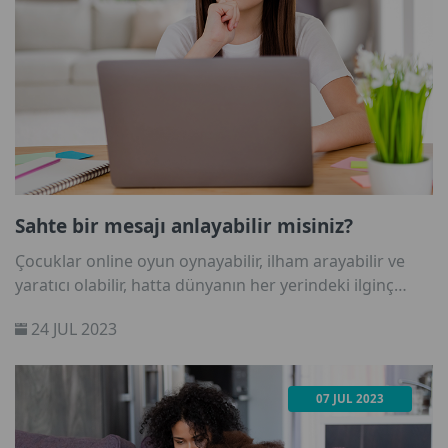
Sahte bir mesajı anlayabilir misiniz?
Çocuklar online oyun oynayabilir, ilham arayabilir ve
yaratıcı olabilir, hatta dünyanın her yerindeki ilginç
olayları okuyabilir. Ancak İnternet aynı zamanda sahte
24 JUL 2023
mesajlar ve yanlış bilgilerle de doludur. Çocuklarınız
bunları nasıl tanıyacağını biliyor mu? Bunu öğrenmek
için aşağıdaki eğlenceli alıştırmayı birlikte yapın.
07 JUL 2023