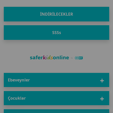
İNDIRILECEKLER
SSS
s
Ebeveynler
Çocuklar