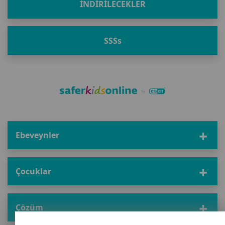
İNDIRILECEKLER
SSS
s
Ebeveynler
Çocuklar
Çözüm