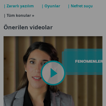
| Zararlı yazılım
| Oyunlar
| Nefret suçu
| Tüm konular »
Önerilen videolar