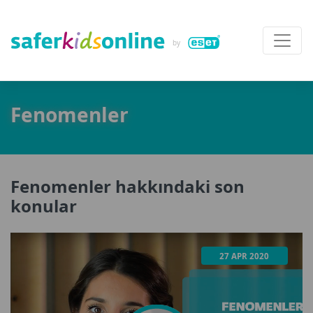
Fenomenler
Fenomenler hakkındaki son
konular
27 APR 2020