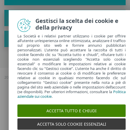
Il progetto
Gestisci la scelta dei cookie e
della privacy
La Società e i relativi partner utilizzano i cookie per offrire
Scopri nuovi suggerimenti
all’utente un’esperienza online ottimizzata, analizzare il traffico
sul proprio sito web e fornire annunci pubblicitari
personalizzati. L’utente può accettare la raccolta di tutti i
cookie facendo clic su “Accetta tutto e chiudi”, rifiutare tutti i
cookie non essenziali scegliendo “Accetta solo cookie
essenziali” o modificare le impostazioni relative ai cookie
facendo clic su “Gestisci cookie”. L’utente ha anche il diritto di
revocare il consenso ai cookie o di modificare le preferenze
2026 Copyright © ESET, Tutti i diritti riservati |
Politica sulla riservatezza
|
relative ai cookie in qualsiasi momento facendo clic sul
collegamento “Gestisci cookie” presente nella nota a piè di
Gestisci cookie
pagina del sito web aziendale o nelle impostazioni dell’account
(se disponibili). Per ulteriori informazioni, consultare la
Politica
Italy
aziendale sui cookie
.
ACCETTA TUTTO E CHIUDI
ACCETTA SOLO COOKIE ESSENZIALI