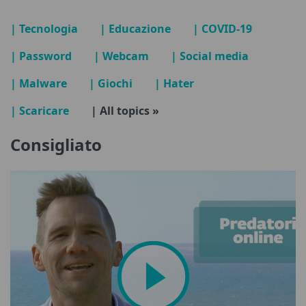
| Tecnologia
| Educazione
| COVID-19
| Password
| Webcam
| Social media
| Malware
| Giochi
| Hater
| Scaricare
| All topics »
Consigliato