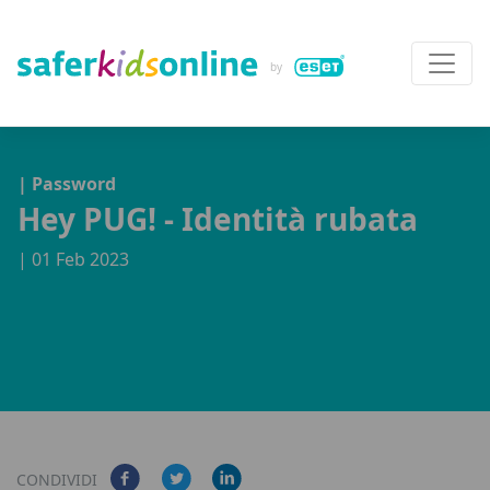
| Password
Hey PUG! - Identità rubata
| 01 Feb 2023
CONDIVIDI