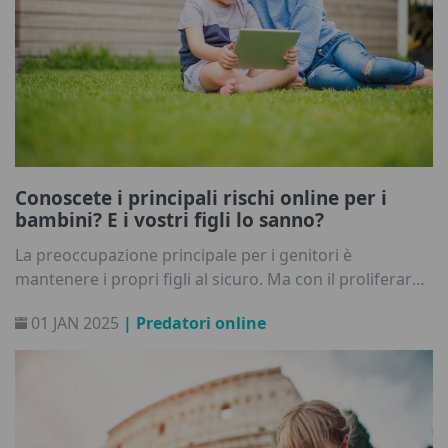
Conoscete i principali rischi online per i
bambini? E i vostri figli lo sanno?
La preoccupazione principale per i genitori è
mantenere i propri figli al sicuro. Ma con il proliferare
della tecnologia può essere difficile individuare dove si
01 JAN 2025
| Predatori online
annidano i potenziali rischi su Internet. Il progetto di
ricerca dell'Unione Europea EU Kids Online/ Net
Children Go Mobile ci offre una panoramica dei
problemi più frequenti che i bambini incontrano
online.