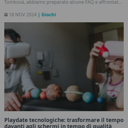
Tomková, abbiamo preparato alcune FAQ e affrontato
le preoccupazioni comuni dei genitori sull'uso
18 NOV 2024
| Giochi
eccessivo di internet. Scopri perché queste abitudini
potrebbero essere problematiche (e non solo per i tuoi
figli) e impara come affrontarle e migliorarle.
Playdate tecnologiche: trasformare il tempo
davanti agli schermi in tempo di qualità