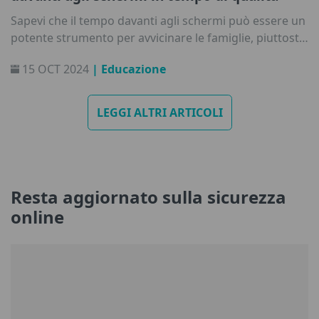
Sapevi che il tempo davanti agli schermi può essere un
potente strumento per avvicinare le famiglie, piuttosto
che qualcosa che ci separa? Coinvolgendoci con i
15 OCT 2024
| Educazione
nostri figli attraverso la tecnologia, possiamo
trasformare quelle che potrebbero sembrare attività
solitarie o passive in esperienze condivise che
LEGGI ALTRI ARTICOLI
favoriscono l'apprendimento, la creatività e legami più
profondi. Come? Ecco alcuni consigli per playdate
divertenti ma anche educative.
Resta aggiornato sulla sicurezza
online