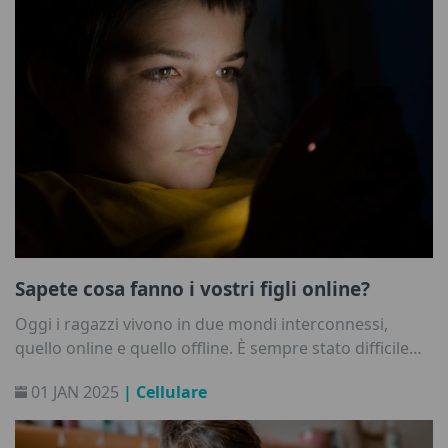
Sapete cosa fanno i vostri figli online?
Oggi i ragazzi vivono in due mondi interconnessi,
quello online e quello offline. È sempre stato difficile
tenere traccia di ciò che fanno gli adolescenti - e non è
01 JAN 2025
| Cellulare
più facile ora, con tutto il tempo che passano su
internet. Quindi, come fare in modo che i vostri figli
stiano fuori dai guai?