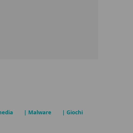
media
| Malware
| Giochi