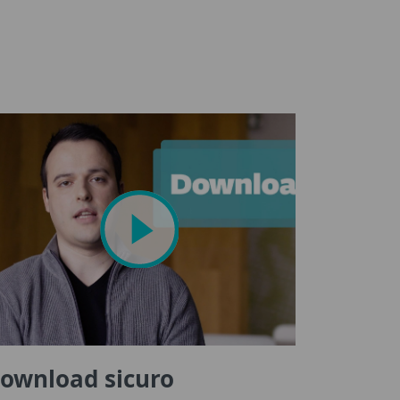
ownload sicuro