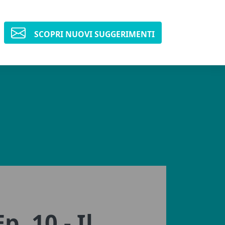
SCOPRI NUOVI SUGGERIMENTI
. 10 - Il