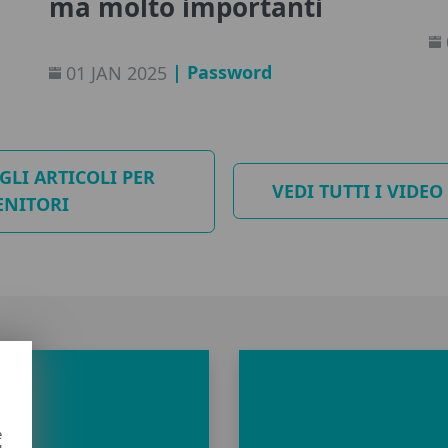
ma molto importanti
| Password
01 JAN 2025
 GLI ARTICOLI PER
VEDI TUTTI I VIDEO
ENITORI
e