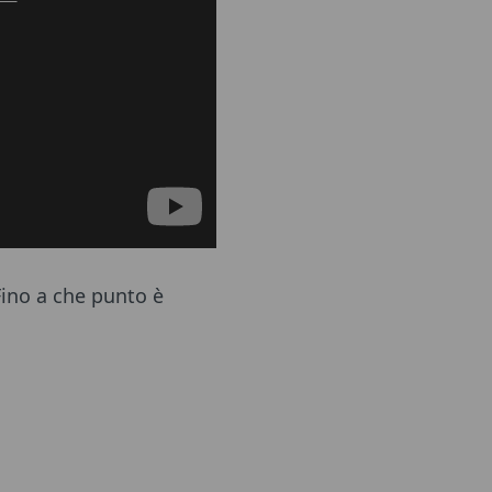
Fino a che punto è