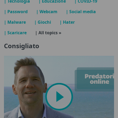
| Tecnologia
| Educazione
| COVID-19
| Password
| Webcam
| Social media
| Malware
| Giochi
| Hater
| Scaricare
| All topics »
Consigliato