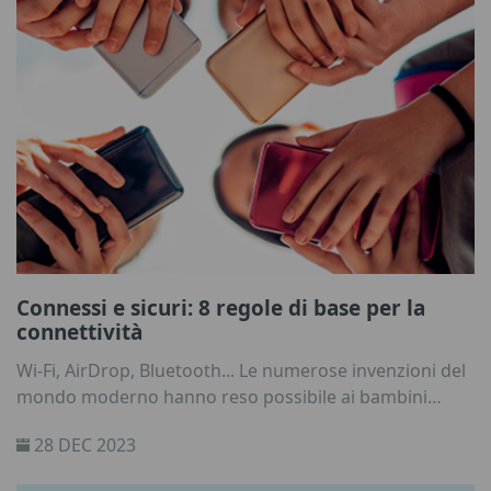
aiutare vostro figlio a proteggere il suo smartphone da
accessi non autorizzati? Leggete la nostra guida alle
domande e risposte per scoprirlo.
Connessi e sicuri: 8 regole di base per la
connettività
Wi-Fi, AirDrop, Bluetooth... Le numerose invenzioni del
mondo moderno hanno reso possibile ai bambini
connettersi, esplorare e imparare in modi che una
28 DEC 2023
generazione fa erano inimmaginabili. Come genitori ed
educatori, possiamo mettere i bambini in condizione di