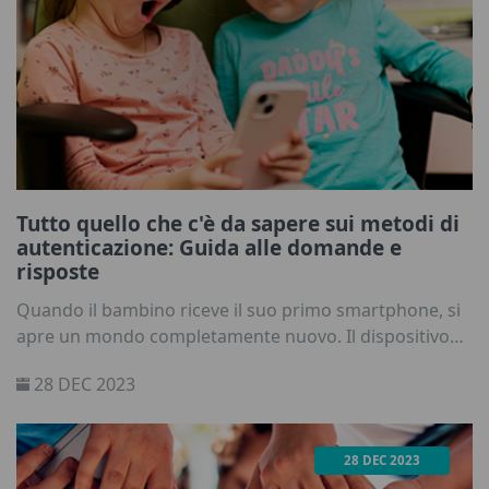
Tutto quello che c'è da sapere sui metodi di
autenticazione: Guida alle domande e
risposte
Quando il bambino riceve il suo primo smartphone, si
apre un mondo completamente nuovo. Il dispositivo
diventa una porta d'accesso, non solo per comunicare
28 DEC 2023
con gli amici, ma anche per accedere
all'intrattenimento e all'istruzione, ma anche per
incontrare potenziali rischi. A ogni clic, il telefono
28 DEC 2023
acquisisce una quantità maggiore di dati. Come potete