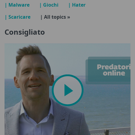
| Malware
| Giochi
| Hater
| Scaricare
| All topics »
Consigliato