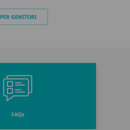
 PER GENITORI
FAQ
s