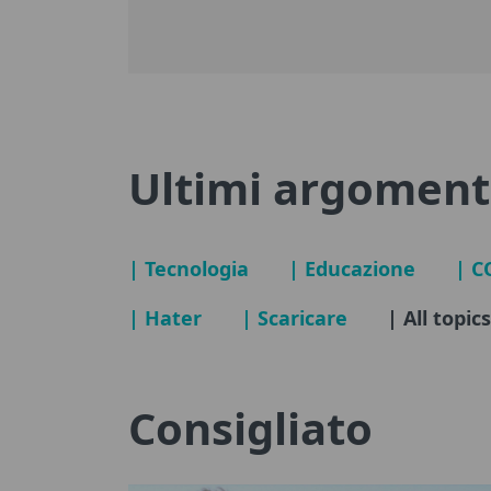
Ultimi argoment
| Tecnologia
| Educazione
| C
| Hater
| Scaricare
| All topic
Consigliato