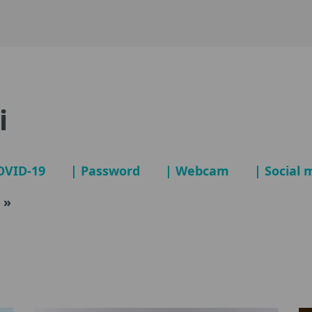
i
OVID-19
| Password
| Webcam
| Social 
s »