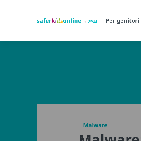
Per genitori
| Malware
Malware: