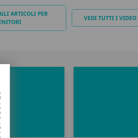
 GLI ARTICOLI PER
VEDI TUTTI I VIDEO
ENITORI
e
l
.
u
i
e
.
i
o
a