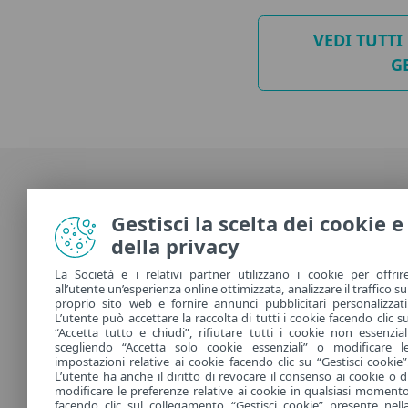
VEDI TUTTI
G
Gestisci la scelta dei cookie e
della privacy
La Società e i relativi partner utilizzano i cookie per offrir
all’utente un’esperienza online ottimizzata, analizzare il traffico su
proprio sito web e fornire annunci pubblicitari personalizzati
L’utente può accettare la raccolta di tutti i cookie facendo clic s
“Accetta tutto e chiudi”, rifiutare tutti i cookie non essenzial
scegliendo “Accetta solo cookie essenziali” o modificare l
DOWNLOADS
impostazioni relative ai cookie facendo clic su “Gestisci cookie”
L’utente ha anche il diritto di revocare il consenso ai cookie o d
modificare le preferenze relative ai cookie in qualsiasi moment
facendo clic sul collegamento “Gestisci cookie” presente nell