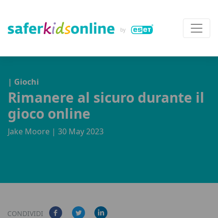
| Giochi
Rimanere al sicuro durante il
gioco online
Jake Moore
| 30 May 2023
CONDIVIDI