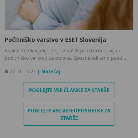
Počitniško varstvo v ESET Slovenija
Vsak četrtek v juliju se je v naših prostorih odvijalo
počitniško varstvo za otroke. Spoznavali smo pasti
spleta, se učili o spletni varnosti ter vedenju na spletu.
27 JUL 2021
| Natečaj
S pomočjo poučne animirane serije Animalia smo
odkrivali različne situacije v katerih se lahko znajdemo,
kadar čas preživljamo v družbi interneta. Predvsem pa
POGLEJTE VSE ČLANKE ZA STARŠE
smo se neizmerno zabavali in sklenili mnogo novih
prijateljstev!
POGLEJTE VSE VIDEOPOSNETKE ZA
STARŠE