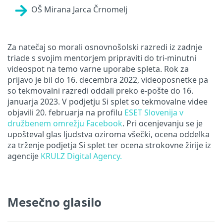
OŠ Mirana Jarca Črnomelj
Za natečaj so morali osnovnošolski razredi iz zadnje
triade s svojim mentorjem pripraviti do tri-minutni
videospot na temo varne uporabe spleta. Rok za
prijavo je bil do 16. decembra 2022, videoposnetke pa
so tekmovalni razredi oddali preko e-pošte do 16.
januarja 2023. V podjetju Si splet so tekmovalne videe
objavili 20. februarja na profilu
ESET Slovenija v
družbenem omrežju Facebook
. Pri ocenjevanju se je
upošteval glas ljudstva oziroma všečki, ocena oddelka
za trženje podjetja Si splet ter ocena strokovne žirije iz
agencije
KRULZ Digital Agency
.
Mesečno glasilo