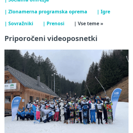
| Zlonamerna programska oprema
| Igre
| Sovražniki
| Prenosi
| Vse teme »
Priporočeni videoposnetki