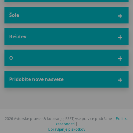
Šole
Rešitev
O
Pridobite nove nasvete
2026 Avtorske pravice & kopiranje; ESET, vse pravice pridržane |
Politika
zasebnosti
|
Upravljanje piškotkov