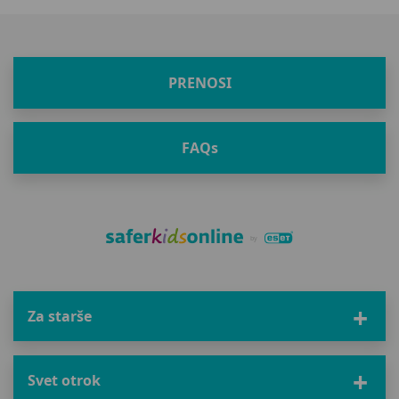
PRENOSI
FAQ
s
Za starše
Svet otrok