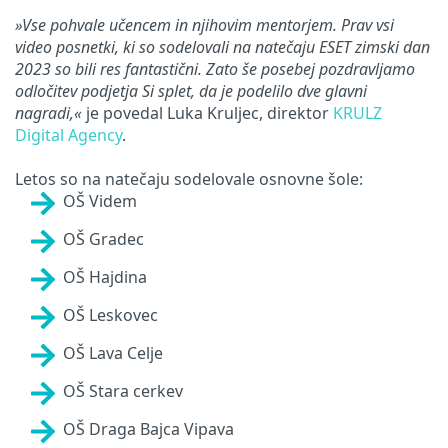
»Vse pohvale učencem in njihovim mentorjem. Prav vsi
video posnetki, ki so sodelovali na natečaju ESET zimski dan
2023 so bili res fantastični. Zato še posebej pozdravljamo
odločitev podjetja Si splet, da je podelilo dve glavni
nagradi,«
je povedal Luka Kruljec, direktor
KRULZ
Digital Agency
.
Letos so na natečaju sodelovale osnovne šole:
OŠ Videm
OŠ Gradec
OŠ Hajdina
OŠ Leskovec
OŠ Lava Celje
OŠ Stara cerkev
OŠ Draga Bajca Vipava