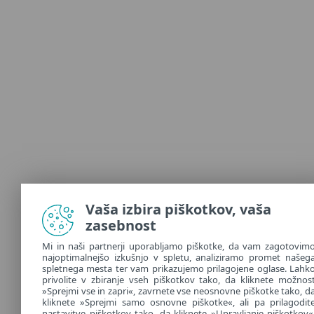
Vaša izbira piškotkov, vaša
zasebnost
Mi in naši partnerji uporabljamo piškotke, da vam zagotovim
najoptimalnejšo izkušnjo v spletu, analiziramo promet našeg
spletnega mesta ter vam prikazujemo prilagojene oglase. Lahk
privolite v zbiranje vseh piškotkov tako, da kliknete možnos
»Sprejmi vse in zapri«, zavrnete vse neosnovne piškotke tako, d
kliknete »Sprejmi samo osnovne piškotke«, ali pa prilagodit
nastavitve piškotkov tako, da kliknete »Upravljanje piškotkov«