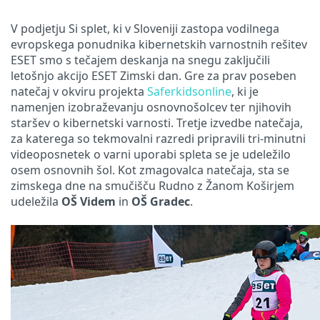
V podjetju Si splet, ki v Sloveniji zastopa vodilnega
evropskega ponudnika kibernetskih varnostnih rešitev
ESET smo s tečajem deskanja na snegu zaključili
letošnjo akcijo ESET Zimski dan. Gre za prav poseben
natečaj v okviru projekta
Saferkidsonline
, ki je
namenjen izobraževanju osnovnošolcev ter njihovih
staršev o kibernetski varnosti. Tretje izvedbe natečaja,
za katerega so tekmovalni razredi pripravili tri-minutni
videoposnetek o varni uporabi spleta se je udeležilo
osem osnovnih šol. Kot zmagovalca natečaja, sta se
zimskega dne na smučišču Rudno z Žanom Koširjem
udeležila
OŠ Videm
in
OŠ Gradec
.