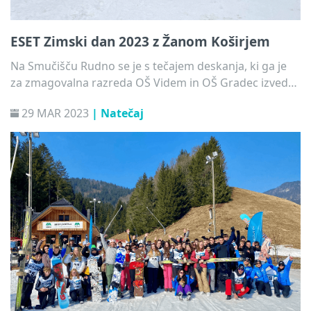
ESET Zimski dan 2023 z Žanom Koširjem
Na Smučišču Rudno se je s tečajem deskanja, ki ga je
za zmagovalna razreda OŠ Videm in OŠ Gradec izvedel
Žan Košir, zaključil letošnji natečaj ESET Zimski dan
29 MAR 2023
| Natečaj
2023.