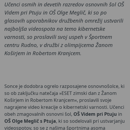
Učenci osmih in devetih razredov osnovnih šol OŠ
Videm pri Ptuju in OŠ Olge Meglič, ki so po
glasovih uporabnikov družbenih omrežij ustvarili
najboljša videospota na temo kibernetske
varnosti, so proslavili svoj uspeh v Športnem
centru Rudno, v družbi z olimpijcema Žanom
Koširjem in Robertom Kranjcem.
Sonce je dodobra ogrelo razposajene osnovnošolce, ki
so ob zaključku natečaja »ESET zimski dan z Žanom
Koširjem in Robertom Kranjcem«, proslavili svoje
nagrajene video kreacije o kibernetski varnosti. Učenci
obeh zmagovalnih osnovni šol,
OŠ Videm pri Ptuju
in
OŠ Olge Meglič s Ptuja
, ki so sodelovali pri ustvarjanju
videospotov, so se z našima športnima asoma