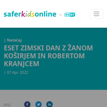
| Natečaj
ESET ZIMSKI DAN Z ŽANOM
KOŠIRJEM IN ROBERTOM
KRANJCEM
| 07 Apr 2022
DELI