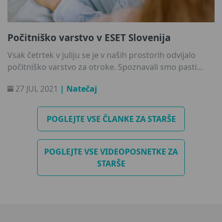
Počitniško varstvo v ESET Slovenija
Vsak četrtek v juliju se je v naših prostorih odvijalo
počitniško varstvo za otroke. Spoznavali smo pasti
spleta, se učili o spletni varnosti ter vedenju na spletu.
27 JUL 2021
| Natečaj
S pomočjo poučne animirane serije Animalia smo
odkrivali različne situacije v katerih se lahko znajdemo,
kadar čas preživljamo v družbi interneta. Predvsem pa
POGLEJTE VSE ČLANKE ZA STARŠE
smo se neizmerno zabavali in sklenili mnogo novih
prijateljstev!
POGLEJTE VSE VIDEOPOSNETKE ZA
STARŠE