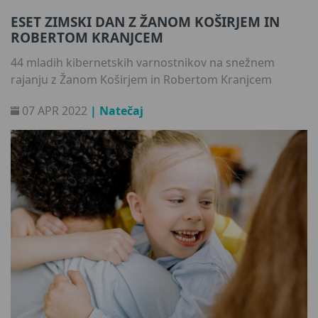
ESET ZIMSKI DAN Z ŽANOM KOŠIRJEM IN
ROBERTOM KRANJCEM
44 mladih kibernetskih varnostnikov na snežnem
rajanju z Žanom Koširjem in Robertom Kranjcem
07 APR 2022
| Natečaj