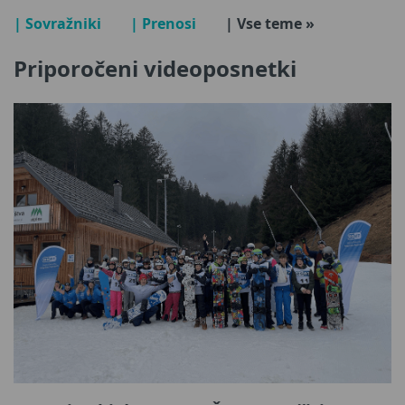
| Sovražniki
| Prenosi
| Vse teme »
Priporočeni videoposnetki