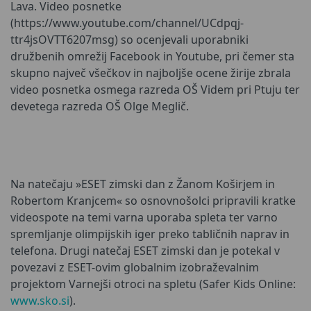
Lava. Video posnetke
(https://www.youtube.com/channel/UCdpqj-
ttr4jsOVTT6207msg) so ocenjevali uporabniki
družbenih omrežij Facebook in Youtube, pri čemer sta
skupno največ všečkov in najboljše ocene žirije zbrala
video posnetka osmega razreda OŠ Videm pri Ptuju ter
devetega razreda OŠ Olge Meglič.
Na natečaju »ESET zimski dan z Žanom Koširjem in
Robertom Kranjcem« so osnovnošolci pripravili kratke
videospote na temi varna uporaba spleta ter varno
spremljanje olimpijskih iger preko tabličnih naprav in
telefona. Drugi natečaj ESET zimski dan je potekal v
povezavi z ESET-ovim globalnim izobraževalnim
projektom Varnejši otroci na spletu (Safer Kids Online:
www.sko.si
).