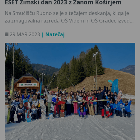
ESET Zimski dan 2023 z Žanom Koširjem
Na Smučišču Rudno se je s tečajem deskanja, ki ga je
za zmagovalna razreda OŠ Videm in OŠ Gradec izvedel
Žan Košir, zaključil letošnji natečaj ESET Zimski dan
29 MAR 2023
| Natečaj
2023.