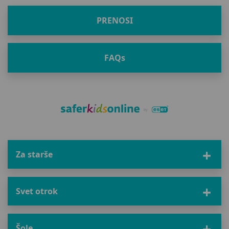
PRENOSI
FAQ
s
Za starše
Svet otrok
Šole