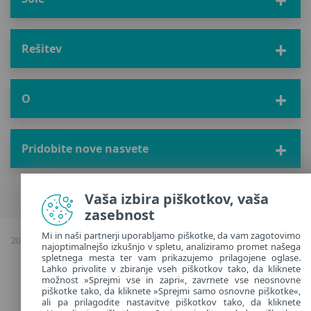
Rešitev
O
Pridobite nove nasvete
Vaša izbira piškotkov, vaša
zasebnost
Mi in naši partnerji uporabljamo piškotke, da vam zagotovimo
2026 Avtorske pravice & kopiranje; ESET, vse pravice pridržane |
Politika
najoptimalnejšo izkušnjo v spletu, analiziramo promet našega
zasebnosti
|
spletnega mesta ter vam prikazujemo prilagojene oglase.
Upravljanje piškotkov
Lahko privolite v zbiranje vseh piškotkov tako, da kliknete
možnost »Sprejmi vse in zapri«, zavrnete vse neosnovne
piškotke tako, da kliknete »Sprejmi samo osnovne piškotke«,
Slovenia
ali pa prilagodite nastavitve piškotkov tako, da kliknete