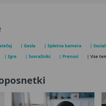
e
atečaj
| Gesla
| Spletna kamera
| Socia
| Igre
| Sovražniki
| Prenosi
| Vse te
eoposnetki