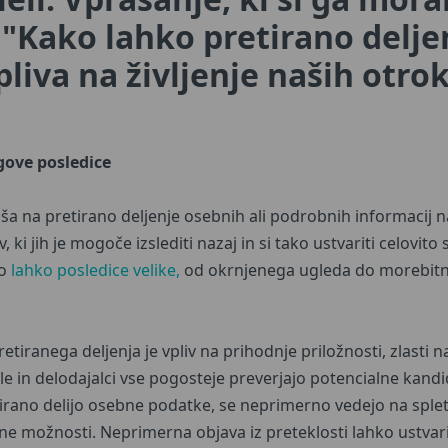
e: "Kako lahko pretirano delje
pliva na življenje naših otro
egove posledice
aša na pretirano deljenje osebnih ali podrobnih informacij 
 ki jih je mogoče izslediti nazaj in si tako ustvariti celovito s
so
lahko posledice velike,
od okrnjenega ugleda do morebitni
retiranega deljenja je vpliv na prihodnje priložnosti, zlasti
le in delodajalci vse pogosteje preverjajo potencialne kand
etirano delijo osebne podatke, se neprimerno vedejo na splet
ne možnosti. Neprimerna objava iz preteklosti lahko ustvar