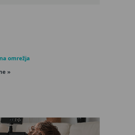
lna omrežja
me »