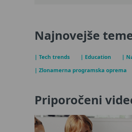
Najnovejše tem
| Tech trends
| Education
| N
| Zlonamerna programska oprema
Priporočeni vid