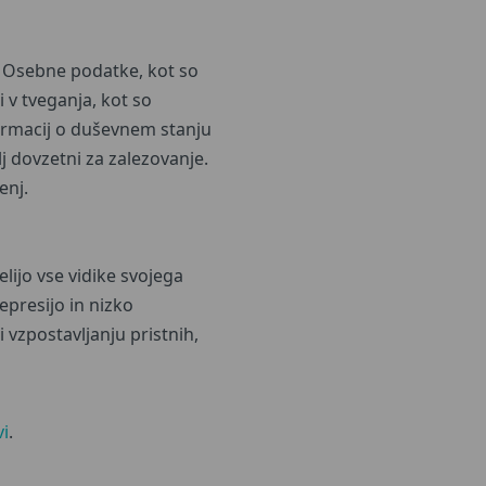
o. Osebne podatke, kot so
i v tveganja, kot so
formacij o duševnem stanju
lj dovzetni za zalezovanje.
enj.
lijo vse vidike svojega
epresijo in nizko
 vzpostavljanju pristnih,
vi
.