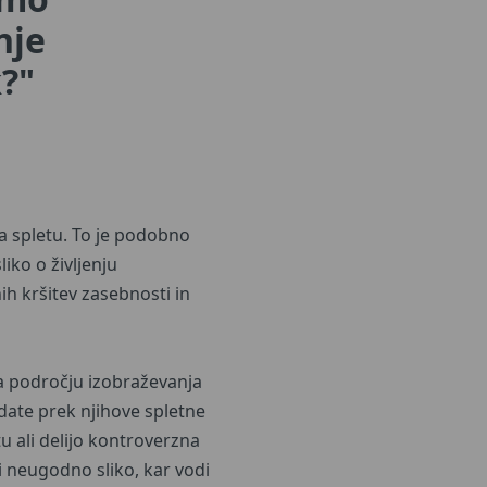
nje
k?"
na spletu. To je podobno
liko o življenju
h kršitev zasebnosti in
 na področju izobraževanja
idate prek njihove spletne
u ali delijo kontroverzna
i neugodno sliko, kar vodi