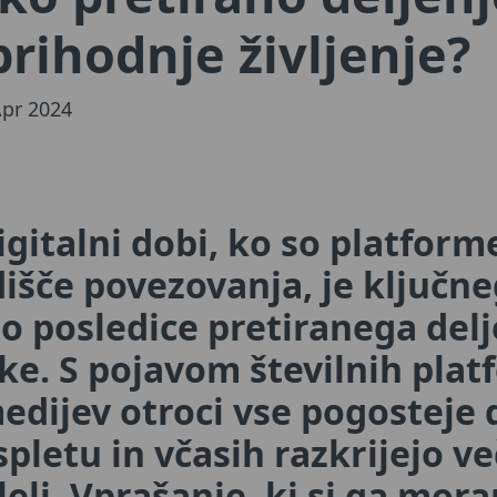
prihodnje življenje?
Apr 2024
igitalni dobi, ko so platfor
dišče povezovanja, je ključ
posledice pretiranega delje
ke. S pojavom številnih plat
dijev otroci vse pogosteje d
spletu in včasih razkrijejo ve
eleli. Vprašanje, ki si ga mor