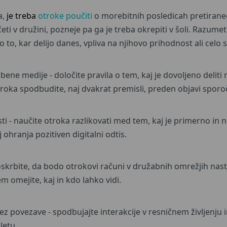
a,
je treba
otroke poučiti
o morebitnih posledicah pretiraneg
ti v družini, pozneje pa ga je treba okrepiti v šoli. Razume
o to, kar delijo danes, vpliva na njihovo prihodnost ali celo 
ene medije - določite pravila o tem, kaj je dovoljeno deliti 
roka spodbudite, naj dvakrat premisli, preden objavi sporoč
i - naučite otroka razlikovati med tem, kaj je primerno in 
 ohranja pozitiven digitalni odtis.
oskrbite, da bodo otrokovi računi v družabnih omrežjih nast
m omejite, kaj in kdo lahko vidi.
ez povezave - spodbujajte interakcije v resničnem življenju in
letu.