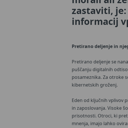
zastaviti, j
informacij v
Pretirano deljenje in nj
Pretirano deljenje se nan
puščanju digitalnih odtisov,
posameznika. Za otroke 
kibernetskih groženj.
Eden od ključnih vplivov p
in zaposlovanja. Visoke šo
prisotnosti. Otroci, ki pr
mnenja, imajo lahko ovira