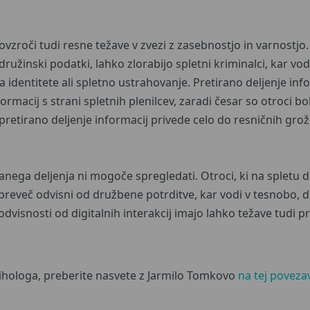
ovzroči tudi resne težave v zvezi z zasebnostjo in varnostj
i družinski podatki, lahko zlorabijo spletni kriminalci, kar vod
a identitete ali spletno ustrahovanje. Pretirano deljenje in
rmacij s strani spletnih plenilcev, zaradi česar so otroci bo
pretirano deljenje informacij privede celo do resničnih grož
anega deljenja ni mogoče spregledati. Otroci, ki na spletu de
 preveč odvisni od družbene potrditve, kar vodi v tesnobo, d
visnosti od digitalnih interakcij imajo lahko težave tudi pri
sihologa, preberite nasvete z Jarmilo Tomkovo
na tej poveza