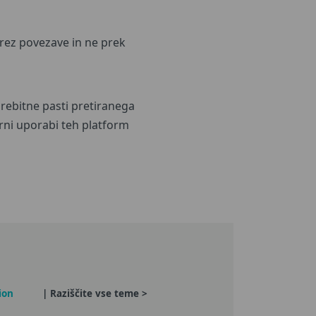
brez povezave in ne prek
rebitne pasti pretiranega
orni uporabi teh platform
ion
| Raziščite vse teme >