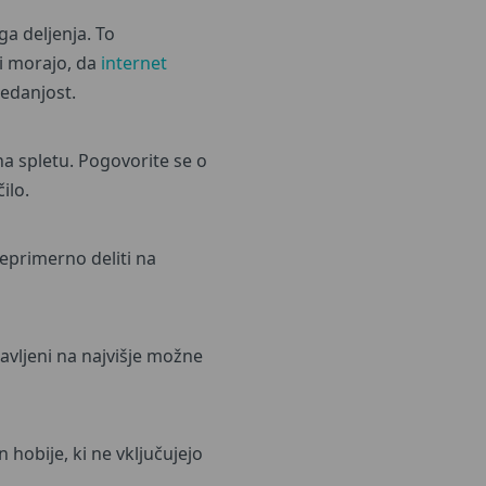
a deljenja. To
ti morajo, da
internet
sedanjost.
na spletu. Pogovorite se o
ilo.
neprimerno deliti na
avljeni na najvišje možne
 hobije, ki ne vključujejo