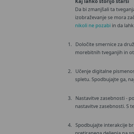
Kaj lahko storijo starši
Da bi zmanjšali ta tveganj
izobraževanje se mora zače
nikoli ne pozabi
in da lahk
1.
Določite smernice za družb
morebitnih tveganjih in ot
2.
Učenje digitalne pismenost
spletu. Spodbujajte ga, naj
3.
Nastavitve zasebnosti - p
nastavitve zasebnosti. S te
4.
Spodbujajte interakcije br
pretiranega deljenja na sp