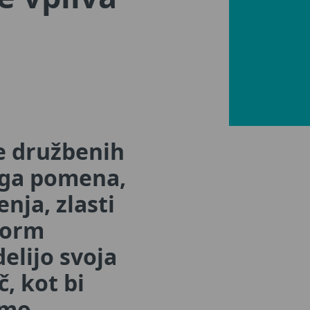
me družbenih
nega pomena,
nja, zlasti
form
elijo svoja
č, kot bi
amo