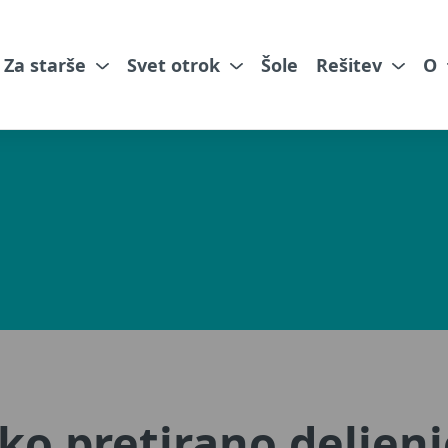
Za starše
Svet otrok
Šole
Rešitev
O
ko pretirano deljenj