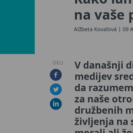
na vaše 
Alžbeta Kovaľová
| 09 
V današnji d
DELI
medijev sre
da razumemo 
za naše otro
družbenih me
življenja na 
morali ali ž