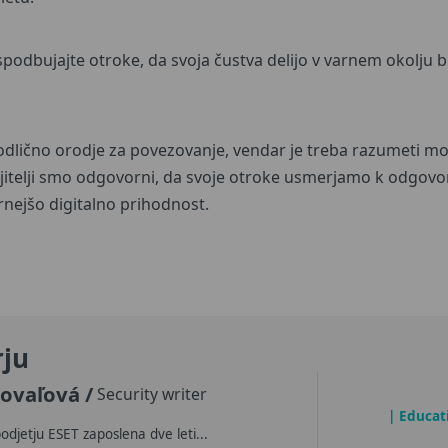
 spodbujajte otroke, da svoja čustva delijo v varnem okolju 
odlično orodje za povezovanje, vendar je treba razumeti mo
zgojitelji smo odgovorni, da svoje otroke usmerjamo k odgov
rnejšo digitalno prihodnost.
rju
Kovaľová
/
Security writer
| Educat
podjetju ESET zaposlena dve leti...