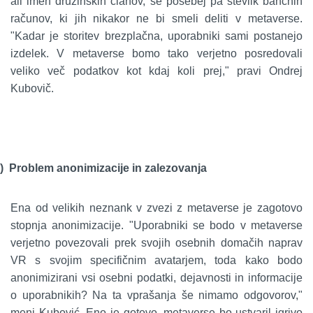
ali imen družinskih članov, še posebej pa številk bančnih
računov, ki jih nikakor ne bi smeli deliti v metaverse.
"Kadar je storitev brezplačna, uporabniki sami postanejo
izdelek. V metaverse bomo tako verjetno posredovali
veliko več podatkov kot kdaj koli prej," pravi Ondrej
Kubovič.
)
Problem anonimizacije in zalezovanja
Ena od velikih neznank v zvezi z metaverse je zagotovo
stopnja anonimizacije. "Uporabniki se bodo v metaverse
verjetno povezovali prek svojih osebnih domačih naprav
VR s svojim specifičnim avatarjem, toda kako bodo
anonimizirani vsi osebni podatki, dejavnosti in informacije
o uporabnikih? Na ta vprašanja še nimamo odgovorov,"
meni Kubović. Eno je gotovo, metaverse bo ustvaril igrivo