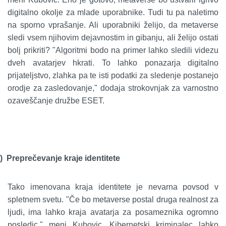
digitalno okolje za mlade uporabnike. Tudi tu pa naletimo
na sporno vprašanje. Ali uporabniki želijo, da metaverse
sledi vsem njihovim dejavnostim in gibanju, ali želijo ostati
bolj prikriti? "Algoritmi bodo na primer lahko sledili videzu
dveh avatarjev hkrati. To lahko ponazarja digitalno
prijateljstvo, zlahka pa te isti podatki za sledenje postanejo
orodje za zasledovanje," dodaja strokovnjak za varnostno
ozaveščanje družbe ESET.
)
Preprečevanje kraje identitete
Tako imenovana kraja identitete je nevarna povsod v
spletnem svetu. "Če bo metaverse postal druga realnost za
ljudi, ima lahko kraja avatarja za posameznika ogromno
posledic," meni Kubovic. Kibernetski kriminalec lahko