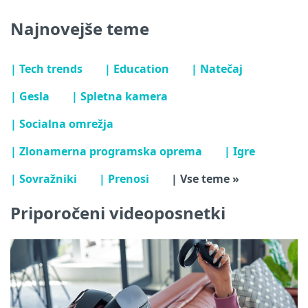
Najnovejše teme
| Tech trends
| Education
| Natečaj
| Gesla
| Spletna kamera
| Socialna omrežja
| Zlonamerna programska oprema
| Igre
| Sovražniki
| Prenosi
| Vse teme »
Priporočeni videoposnetki