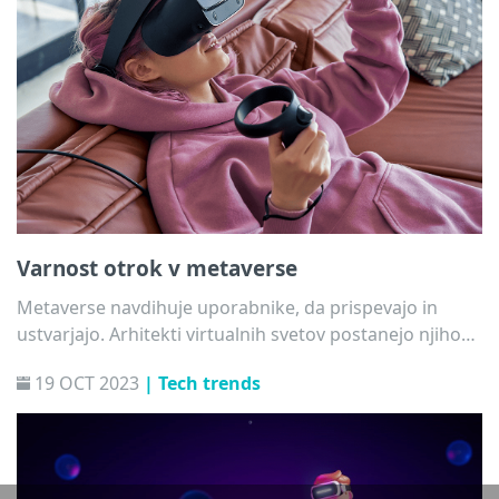
Varnost otrok v metaverse
Metaverse navdihuje uporabnike, da prispevajo in
ustvarjajo. Arhitekti virtualnih svetov postanejo njihovi
lastni digitalni prebivalci. Kmalu bo med njimi lahko
19 OCT 2023
| Tech trends
tudi vaš otrok. To okolje lahko na številne načine koristi
otrokovemu razvoju. Še vedno pa lahko kot starš
storite še veliko več, da bi metavsebine izkoristili na
najboljši možni način. Preden družba v celoti skoči v
metaverse, se je treba ustaviti in razmisliti o nekaterih