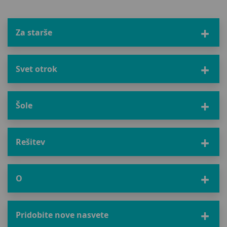
Za starše
Svet otrok
Šole
Rešitev
O
Pridobite nove nasvete