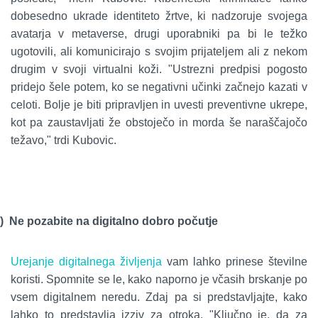
dobesedno ukrade identiteto žrtve, ki nadzoruje svojega
avatarja v metaverse, drugi uporabniki pa bi le težko
ugotovili, ali komunicirajo s svojim prijateljem ali z nekom
drugim v svoji virtualni koži. "Ustrezni predpisi pogosto
pridejo šele potem, ko se negativni učinki začnejo kazati v
celoti. Bolje je biti pripravljen in uvesti preventivne ukrepe,
kot pa zaustavljati že obstoječo in morda še naraščajočo
težavo," trdi Kubovic.
)
Ne pozabite na digitalno dobro počutje
Urejanje digitalnega življenja
vam lahko prinese številne
koristi. Spomnite se le, kako naporno je včasih brskanje po
vsem digitalnem neredu. Zdaj pa si predstavljajte, kako
lahko to predstavlja izziv za otroka. "Ključno je, da za