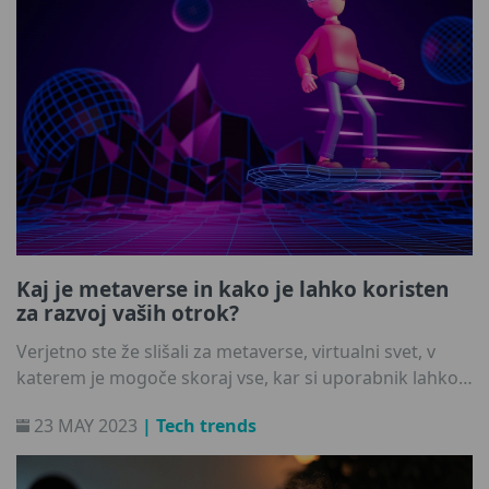
možnih tveganjih, ki še nimajo jasne rešitve.
Kaj je metaverse in kako je lahko koristen
za razvoj vaših otrok?
Verjetno ste že slišali za metaverse, virtualni svet, v
katerem je mogoče skoraj vse, kar si uporabnik lahko
predstavlja. Ta prelomni izum lahko temeljito spremeni
23 MAY 2023
| Tech trends
digitalno okolje in na novo opredeli, kako otroci
preživljajo prosti čas. Kakšne prednosti in slabosti
prinaša metaverse otroškemu razvoju?