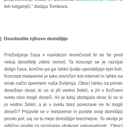
teh tveganjih," dodaja Tomkova.
)
Osvobodite njihovo domišljijo
Preživljanje časa v navidezni resničnosti bi se še pred
nekaj desetletji zdelo norost. Ta koncept se je razvijal
dolgo časa, končno pa ga lahko ljudje uporabljajo kjer koli.
Koncept metaverse je tako resničen kot internet in lahko na
enak način spremeni naša življenja. Otroci lahko na primer
dosežejo stvari, ki so si jih vedno želeli, a jih v fizičnem
svetu niso mogli doseči. Ali je kdaj obstajala stvar, ki so si
jo vedno želeli, a je v svetu brez povezave ne bi mogli
doseči? Prijavite se v metaverse in pustite svoji domišljiji
prosto pot, saj so tu meje domišljije brezmejne. To okolje je
odlično orodje za razvijanje otrokove ustvarjalnosti. "Otroci