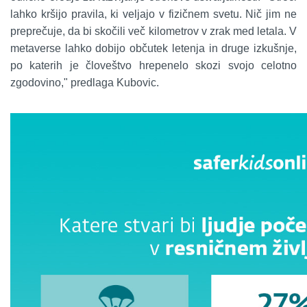
lahko kršijo pravila, ki veljajo v fizičnem svetu. Nič jim ne
preprečuje, da bi skočili več kilometrov v zrak med letala. V
metaverse lahko dobijo občutek letenja in druge izkušnje,
po katerih je človeštvo hrepenelo skozi svojo celotno
zgodovino," predlaga Kubovic.