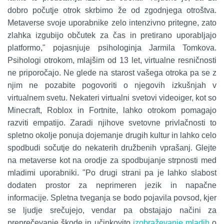
dobro počutje otrok skrbimo že od zgodnjega otroštva.
Metaverse svoje uporabnike zelo intenzivno pritegne, zato
zlahka izgubijo občutek za čas in pretirano uporabljajo
platformo," pojasnjuje psihologinja Jarmila Tomkova.
Psihologi otrokom, mlajšim od 13 let, virtualne resničnosti
ne priporočajo. Ne glede na starost vašega otroka pa se z
njim ne pozabite pogovoriti o njegovih izkušnjah v
virtualnem svetu. Nekateri virtualni svetovi videoiger, kot so
Minecraft, Roblox in Fortnite, lahko otrokom pomagajo
razviti empatijo. Zaradi njihove svetovne privlačnosti to
spletno okolje ponuja dojemanje drugih kultur in lahko celo
spodbudi sočutje do nekaterih družbenih vprašanj. Glejte
na metaverse kot na orodje za spodbujanje strpnosti med
mladimi uporabniki. "Po drugi strani pa je lahko slabost
dodaten prostor za neprimeren jezik in napačne
informacije. Spletna tveganja se bodo pojavila povsod, kjer
se ljudje srečujejo, vendar pa obstajajo načini za
preprečevanje škode in učinkovito
izobraževanje
mladih
o