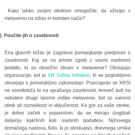
Kako lahko svojim otrokom omogočite, da uživajo v
metaversu na zdrav in koristen način?
)
Poučite jih o zasebnosti
Ena glavnih težav je zagotovo pomanjkanje predpisov o
zasebnosti. Kaj se na primer zgodi z vsemi osebnimi
podatki, ki so obsežno zbrani v metaverse? Obstajajo
organizacije, kot je
XR Safety Initiative
, ki se poglobljeno
ukvarjajo s pomanjkljivo zakonodajo. Pravzaprav se XRSI
ne osredotoča le na vprašanja zasebnosti, temveč tudi na
nekatere druge sporne vidike metaverse, kot so varnost
otrok ali raznolikost in vključenost. Ko gre za vaše otroke,
je dobro začeti s pojasnilom, da se morajo izogibati
deljenju kakršnih koli osebnih podatkov. Njihovega
domačega naslova, šolo, ki jo obiskujejo, dnevnega urnika