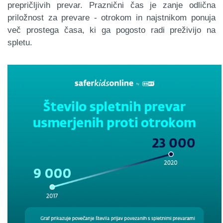
prepričljivih prevar. Praznični čas je zanje odlična
priložnost za prevare - otrokom in najstnikom ponuja
več prostega časa, ki ga pogosto radi preživijo na
spletu.