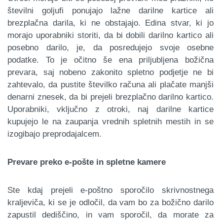
številni goljufi ponujajo lažne darilne kartice ali
brezplačna darila, ki ne obstajajo. Edina stvar, ki jo
morajo uporabniki storiti, da bi dobili darilno kartico ali
posebno darilo, je, da posredujejo svoje osebne
podatke. To je očitno še ena priljubljena božična
prevara, saj nobeno zakonito spletno podjetje ne bi
zahtevalo, da pustite številko računa ali plačate manjši
denarni znesek, da bi prejeli brezplačno darilno kartico.
Uporabniki, vključno z otroki, naj darilne kartice
kupujejo le na zaupanja vrednih spletnih mestih in se
izogibajo preprodajalcem.
Prevare preko e-pošte in spletne kamere
Ste kdaj prejeli e-poštno sporočilo skrivnostnega
kraljeviča, ki se je odločil, da vam bo za božično darilo
zapustil dediščino, in vam sporočil, da morate za