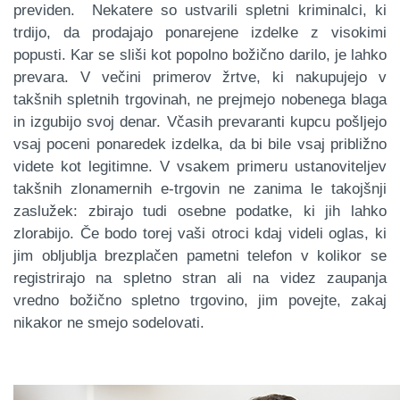
previden.
Nekatere so ustvarili spletni kriminalci, ki
trdijo, da prodajajo ponarejene izdelke z visokimi
popusti. Kar se sliši kot popolno božično darilo, je lahko
prevara. V večini primerov žrtve, ki nakupujejo v
takšnih spletnih trgovinah, ne prejmejo nobenega blaga
in izgubijo svoj denar. Včasih prevaranti kupcu pošljejo
vsaj poceni ponaredek izdelka, da bi bile vsaj približno
videte kot legitimne. V vsakem primeru ustanoviteljev
takšnih zlonamernih e-trgovin ne zanima le takojšnji
zaslužek: zbirajo tudi osebne podatke, ki jih lahko
zlorabijo. Če bodo torej vaši otroci kdaj videli oglas, ki
jim obljublja brezplačen pametni telefon v kolikor se
registrirajo na spletno stran ali na videz zaupanja
vredno božično spletno trgovino, jim povejte, zakaj
nikakor ne smejo sodelovati.