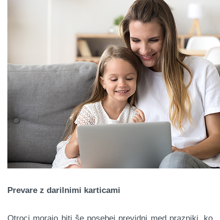
Prevare z darilnimi karticami
Otroci morajo biti še posebej previdni med prazniki, ko