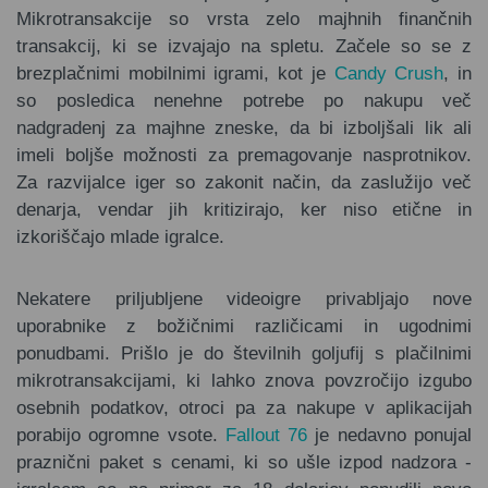
Mikrotransakcije so vrsta zelo majhnih finančnih
transakcij, ki se izvajajo na spletu. Začele so se z
brezplačnimi mobilnimi igrami, kot je
Candy Crush
, in
so posledica nenehne potrebe po nakupu več
nadgradenj za majhne zneske, da bi izboljšali lik ali
imeli boljše možnosti za premagovanje nasprotnikov.
Za razvijalce iger so zakonit način, da zaslužijo več
denarja, vendar jih kritizirajo, ker niso etične in
izkoriščajo mlade igralce.
Nekatere priljubljene videoigre privabljajo nove
uporabnike z božičnimi različicami in ugodnimi
ponudbami. Prišlo je do številnih goljufij s plačilnimi
mikrotransakcijami, ki lahko znova povzročijo izgubo
osebnih podatkov, otroci pa za nakupe v aplikacijah
porabijo ogromne vsote.
Fallout 76
je nedavno ponujal
praznični paket s cenami, ki so ušle izpod nadzora -