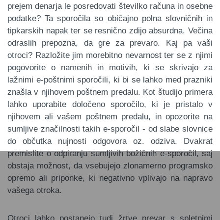
prejem denarja le posredovati številko računa in osebne
podatke? Ta sporočila so običajno polna slovničnih in
tipkarskih napak ter se resnično zdijo absurdna. Večina
odraslih prepozna, da gre za prevaro. Kaj pa vaši
otroci? Razložite jim morebitno nevarnost ter se z njimi
pogovorite o namenih in motivih, ki se skrivajo za
lažnimi e-poštnimi sporočili, ki bi se lahko med prazniki
znašla v njihovem poštnem predalu. Kot študijo primera
lahko uporabite določeno sporočilo, ki je pristalo v
njihovem ali vašem poštnem predalu, in opozorite na
sumljive značilnosti takih e-sporočil - od slabe slovnice
do občutka nujnosti odgovora oz. odziva. Dvakrat
premislite o odpiranju sumljivih božičnih e-sporočil, saj
obstaja možnost, da vsebujejo zlonamerno programsko
opremo ali priponke, ki negativno vplivajo na napravo
vašega otroka.
Otroci lahko postanejo tudi žrtve prevar s spletnimi