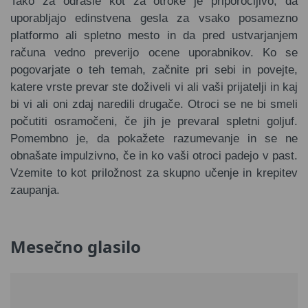
Tako za odrasle kot za otroke je priporočljivo, da
uporabljajo edinstvena gesla za vsako posamezno
platformo ali spletno mesto in da pred ustvarjanjem
računa vedno preverijo ocene uporabnikov. Ko se
pogovarjate o teh temah, začnite pri sebi in povejte,
katere vrste prevar ste doživeli vi ali vaši prijatelji in kaj
bi vi ali oni zdaj naredili drugače. Otroci se ne bi smeli
počutiti osramočeni, če jih je prevaral spletni goljuf.
Pomembno je, da pokažete razumevanje in se ne
obnašate impulzivno, če in ko vaši otroci padejo v past.
Vzemite to kot priložnost za skupno učenje in krepitev
zaupanja.
Mesečno glasilo