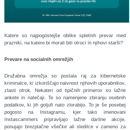
Katere so najpogostejše oblike spletnih prevar med
prazniki, na katere bi morali biti otroci in njihovi starši?
Prevare na socialnih omrežjih
Družabna omrežja so postala raj za kibernetske
kriminalce, ki izkoriščajo naivnost njihovih uporabnikov,
zlasti otrok. Nekateri od tipičnih primerov so lažne
ankete in natečaji. Te so namenjene zbiranju osebnih
podatkov, ki jih goljufi nato zlorabijo. To je še posebej
pogosto na Instagramu, kjer tako imenovani
Instascammers pripravljajo lažne darilne akcije,
ponujajo brezplačne všečke ali sledilce v zameno za