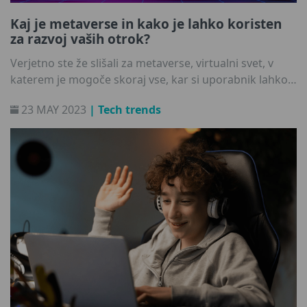
Kaj je metaverse in kako je lahko koristen
za razvoj vaših otrok?
Verjetno ste že slišali za metaverse, virtualni svet, v
katerem je mogoče skoraj vse, kar si uporabnik lahko
predstavlja. Ta prelomni izum lahko temeljito spremeni
23 MAY 2023
| Tech trends
digitalno okolje in na novo opredeli, kako otroci
preživljajo prosti čas. Kakšne prednosti in slabosti
prinaša metaverse otroškemu razvoju?