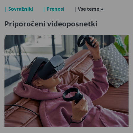
| Sovražniki
| Prenosi
| Vse teme »
Priporočeni videoposnetki