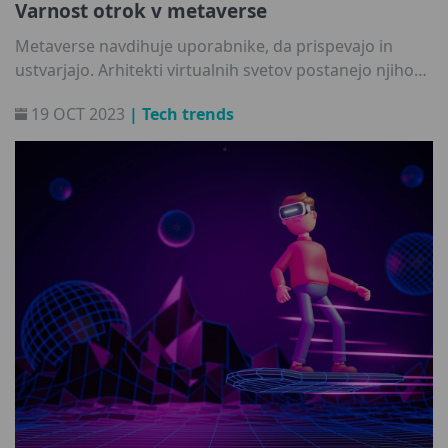
Varnost otrok v metaverse
Metaverse navdihuje uporabnike, da prispevajo in
ustvarjajo. Arhitekti virtualnih svetov postanejo njihovi
lastni digitalni prebivalci. Kmalu bo med njimi lahko
19 OCT 2023
| Tech trends
tudi vaš otrok. To okolje lahko na številne načine koristi
otrokovemu razvoju. Še vedno pa lahko kot starš
storite še veliko več, da bi metavsebine izkoristili na
najboljši možni način. Preden družba v celoti skoči v
metaverse, se je treba ustaviti in razmisliti o nekaterih
možnih tveganjih, ki še nimajo jasne rešitve.