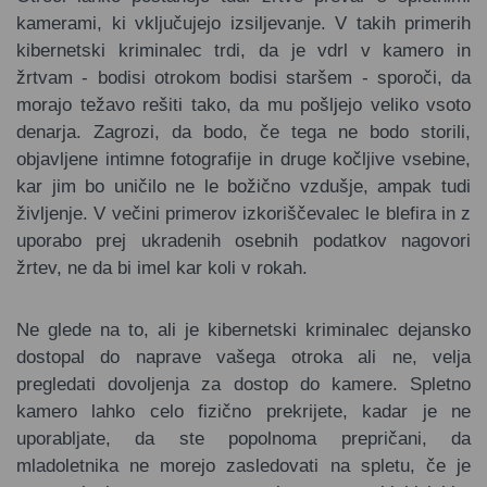
kamerami, ki vključujejo izsiljevanje. V takih primerih
kibernetski kriminalec trdi, da je vdrl v kamero in
žrtvam - bodisi otrokom bodisi staršem - sporoči, da
morajo težavo rešiti tako, da mu pošljejo veliko vsoto
denarja. Zagrozi, da bodo, če tega ne bodo storili,
objavljene intimne fotografije in druge kočljive vsebine,
kar jim bo uničilo ne le božično vzdušje, ampak tudi
življenje. V večini primerov izkoriščevalec le blefira in z
uporabo prej ukradenih osebnih podatkov nagovori
žrtev, ne da bi imel kar koli v rokah.
Ne glede na to, ali je kibernetski kriminalec dejansko
dostopal do naprave vašega otroka ali ne, velja
pregledati dovoljenja za dostop do kamere. Spletno
kamero lahko celo fizično prekrijete, kadar je ne
uporabljate, da ste popolnoma prepričani, da
mladoletnika ne morejo zasledovati na spletu, če je