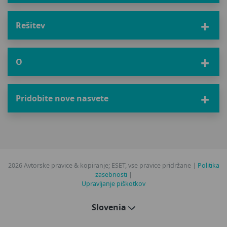
Rešitev
O
Pridobite nove nasvete
2026 Avtorske pravice & kopiranje; ESET, vse pravice pridržane |
Politika
zasebnosti
|
Upravljanje piškotkov
Slovenia