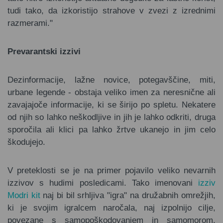
tudi tako, da izkoristijo strahove v zvezi z izrednimi
razmerami."
Prevarantski izzivi
Dezinformacije, lažne novice, potegavščine, miti,
urbane legende - obstaja veliko imen za neresnične ali
zavajajoče informacije, ki se širijo po spletu. Nekatere
od njih so lahko neškodljive in jih je lahko odkriti, druga
sporočila ali klici pa lahko žrtve ukanejo in jim celo
škodujejo.
V preteklosti se je na primer pojavilo veliko nevarnih
izzivov s hudimi posledicami. Tako imenovani
izziv
Modri kit
naj bi bil srhljiva "igra" na družabnih omrežjih,
ki je svojim igralcem naročala, naj izpolnijo cilje,
povezane s samopoškodovanjem in samomorom.