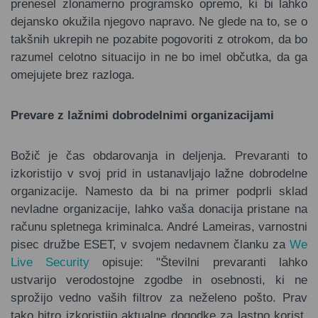
prenesel zlonamerno programsko opremo, ki bi lahko
dejansko okužila njegovo napravo. Ne glede na to, se o
takšnih ukrepih ne pozabite pogovoriti z otrokom, da bo
razumel celotno situacijo in ne bo imel občutka, da ga
omejujete brez razloga.
Prevare z lažnimi dobrodelnimi organizacijami
Božič je čas obdarovanja in deljenja. Prevaranti to
izkoristijo v svoj prid in ustanavljajo lažne dobrodelne
organizacije. Namesto da bi na primer podprli sklad
nevladne organizacije, lahko vaša donacija pristane na
računu spletnega kriminalca. André Lameiras, varnostni
pisec družbe ESET, v svojem nedavnem članku za
We
Live Security
opisuje: "Številni prevaranti lahko
ustvarijo verodostojne zgodbe in osebnosti, ki ne
sprožijo vedno vaših filtrov za neželeno pošto. Prav
tako hitro izkoristijo aktualne dogodke za lastno korist,