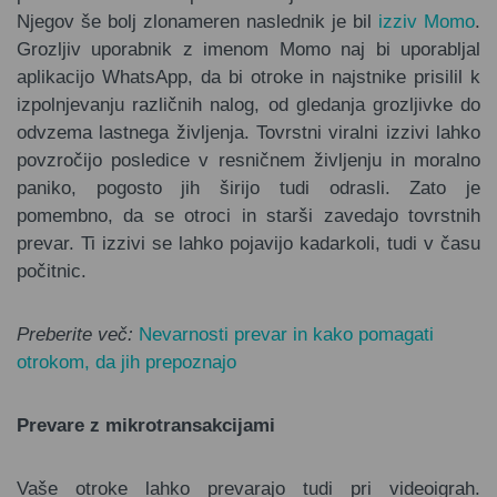
Njegov še bolj zlonameren naslednik je bil
izziv Momo
.
Grozljiv uporabnik z imenom Momo naj bi uporabljal
aplikacijo WhatsApp, da bi otroke in najstnike prisilil k
izpolnjevanju različnih nalog, od gledanja grozljivke do
odvzema lastnega življenja. Tovrstni viralni izzivi lahko
povzročijo posledice v resničnem življenju in moralno
paniko, pogosto jih širijo tudi odrasli. Zato je
pomembno, da se otroci in starši zavedajo tovrstnih
prevar. Ti izzivi se lahko pojavijo kadarkoli, tudi v času
počitnic.
Preberite več:
Nevarnosti prevar in kako pomagati
otrokom, da jih prepoznajo
Prevare z mikrotransakcijami
Vaše otroke lahko prevarajo tudi pri videoigrah.