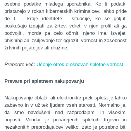
osebne podatke mladega uporabnika. Ko ti podatki
pristanejo v rokah kibernetskih kriminalcev, lahko pride
do t. i. kraje identitete - situacije, ko se goljufi
poskušajo izdajati za žrtev, vdreti v njen profil ali ga
podvojiti, morda pa celo očrniti njeno ime, izvajati
phishing ali izsiljevanje ter ogroziti varnost in zasebnost
žrtvinih prijateljev ali družine.
Preberite več
:
Učenje otrok o osnovah spletne varnosti
Prevare pri spletnem nakupovanju
Nakupovanje oblačil ali elektronike prek spleta je lahko
zabavno in v užitek ljudem vseh starosti. Normalno je,
da smo navdušeni nad razprodajami in visokimi
popusti. Vendar je ponarejenih spletnih trgovin in
nezakonitih preprodajalcev veliko, zato je potrebno biti