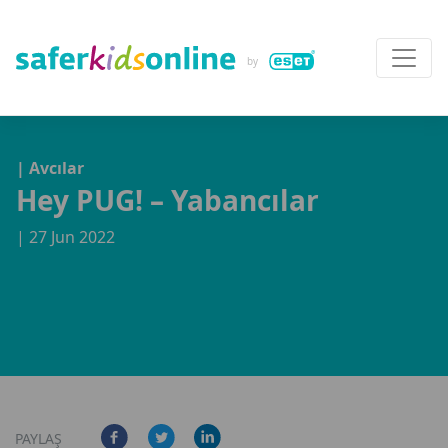
| Avcılar
Hey PUG! – Yabancılar
| 27 Jun 2022
PAYLAŞ