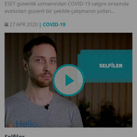
ESET güvenlik uzmanından COVID-19 salgını sırasında
evinizden güvenli bir şekilde çalışmanın yolları
hakkında bilgi edinin.
27 APR 2020
| COVID-19