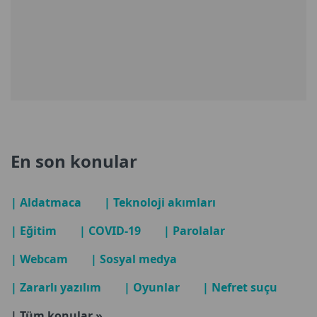
En son konular
| Aldatmaca
| Teknoloji akımları
| Eğitim
| COVID-19
| Parolalar
| Webcam
| Sosyal medya
| Zararlı yazılım
| Oyunlar
| Nefret suçu
| Tüm konular »