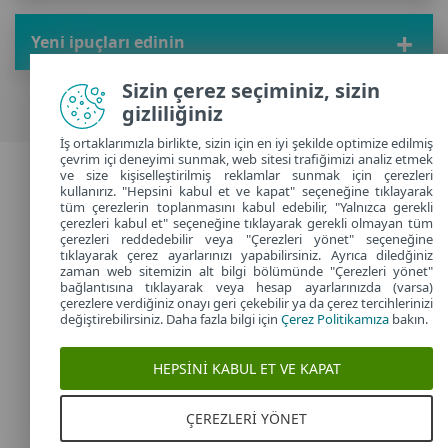
Yeni ipuçları edinin
Sizin çerez seçiminiz, sizin
gizliliğiniz
İş ortaklarımızla birlikte, sizin için en iyi şekilde optimize edilmiş
çevrim içi deneyimi sunmak, web sitesi trafiğimizi analiz etmek
2026 Telif Hakkı © ESET, Tüm Hakları Saklıdır |
Gizlilik Politikası
|
ve size kişiselleştirilmiş reklamlar sunmak için çerezleri
kullanırız. "Hepsini kabul et ve kapat" seçeneğine tıklayarak
Çerezleri yönet
tüm çerezlerin toplanmasını kabul edebilir, "Yalnızca gerekli
çerezleri kabul et" seçeneğine tıklayarak gerekli olmayan tüm
Turkey
çerezleri reddedebilir veya "Çerezleri yönet" seçeneğine
tıklayarak çerez ayarlarınızı yapabilirsiniz. Ayrıca diledğiniz
zaman web sitemizin alt bilgi bölümünde "Çerezleri yönet"
bağlantısına tıklayarak veya hesap ayarlarınızda (varsa)
çerezlere verdiğiniz onayı geri çekebilir ya da çerez tercihlerinizi
değiştirebilirsiniz. Daha fazla bilgi için
Çerez Politikamıza
bakın.
HEPSINI KABUL ET VE KAPAT
ÇEREZLERI YÖNET