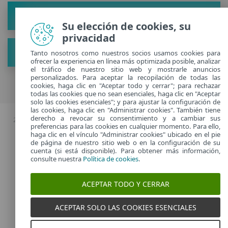
Acerca de
Su elección de cookies, su
privacidad
Ver nuevos consejos
Tanto nosotros como nuestros socios usamos cookies para
ofrecer la experiencia en línea más optimizada posible, analizar
el tráfico de nuestro sitio web y mostrarle anuncios
personalizados. Para aceptar la recopilación de todas las
cookies, haga clic en "Aceptar todo y cerrar"; para rechazar
todas las cookies que no sean esenciales, haga clic en "Aceptar
solo las cookies esenciales"; y para ajustar la configuración de
las cookies, haga clic en "Administrar cookies". También tiene
derecho a revocar su consentimiento y a cambiar sus
2026 Copyright © ESET, Todos los derechos reservados. |
Política de
preferencias para las cookies en cualquier momento. Para ello,
privacidad
|
haga clic en el vínculo "Administrar cookies" ubicado en el pie
Administrar cookies
de página de nuestro sitio web o en la configuración de su
cuenta (si está disponible). Para obtener más información,
consulte nuestra
Política de cookies
.
Spain
ACEPTAR TODO Y CERRAR
ACEPTAR SOLO LAS COOKIES ESENCIALES