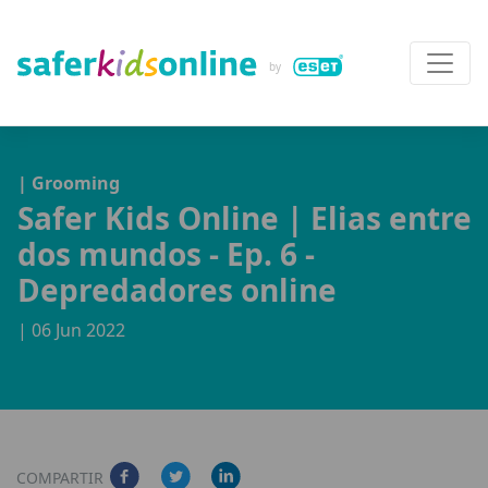
| Grooming
Safer Kids Online | Elias entre
dos mundos - Ep. 6 -
Depredadores online
| 06 Jun 2022
COMPARTIR