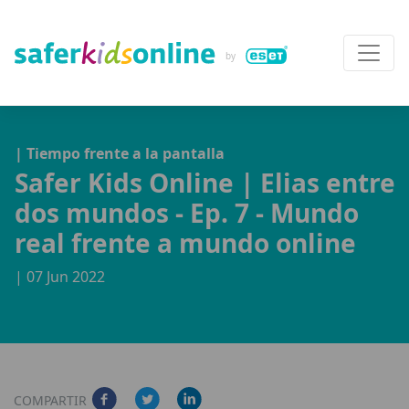
| Tiempo frente a la pantalla
Safer Kids Online | Elias entre
dos mundos - Ep. 7 - Mundo
real frente a mundo online
| 07 Jun 2022
COMPARTIR