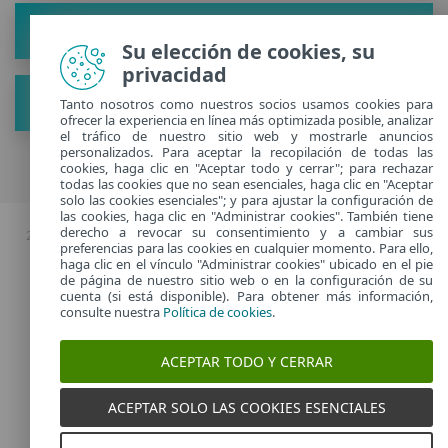
Acerca de
Su elección de cookies, su
privacidad
Ver nuevos consejos
Tanto nosotros como nuestros socios usamos cookies para
ofrecer la experiencia en línea más optimizada posible, analizar
el tráfico de nuestro sitio web y mostrarle anuncios
personalizados. Para aceptar la recopilación de todas las
cookies, haga clic en "Aceptar todo y cerrar"; para rechazar
todas las cookies que no sean esenciales, haga clic en "Aceptar
solo las cookies esenciales"; y para ajustar la configuración de
las cookies, haga clic en "Administrar cookies". También tiene
derecho a revocar su consentimiento y a cambiar sus
2026 Copyright © ESET, Todos los derechos reservados. |
Política de
preferencias para las cookies en cualquier momento. Para ello,
privacidad
|
haga clic en el vínculo "Administrar cookies" ubicado en el pie
Administrar cookies
de página de nuestro sitio web o en la configuración de su
cuenta (si está disponible). Para obtener más información,
consulte nuestra
Política de cookies
.
Spain
ACEPTAR TODO Y CERRAR
ACEPTAR SOLO LAS COOKIES ESENCIALES