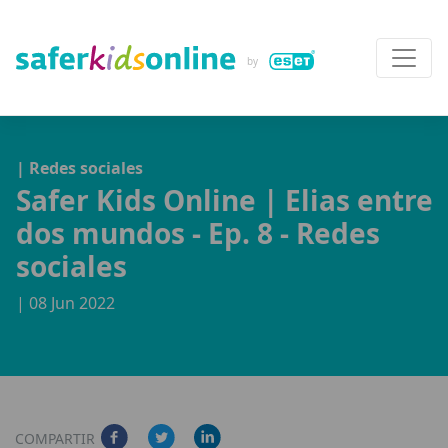
| Redes sociales
Safer Kids Online | Elias entre
dos mundos - Ep. 8 - Redes
sociales
| 08 Jun 2022
COMPARTIR