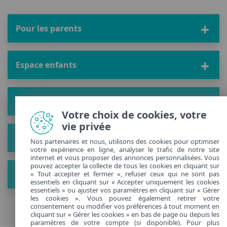
Pour les parents
Espace enfants
Solution
Votre choix de cookies, votre
vie privée
À propos
Nos partenaires et nous, utilisons des cookies pour optimiser
votre expérience en ligne, analyser le trafic de notre site
internet et vous proposer des annonces personnalisées. Vous
pouvez accepter la collecte de tous les cookies en cliquant sur
Plus de conseils
« Tout accepter et fermer », refuser ceux qui ne sont pas
essentiels en cliquant sur « Accepter uniquement les cookies
essentiels » ou ajuster vos paramètres en cliquant sur « Gérer
les cookies ». Vous pouvez également retirer votre
consentement ou modifier vos préférences à tout moment en
cliquant sur « Gérer les cookies » en bas de page ou depuis les
paramètres de votre compte (si disponible). Pour plus