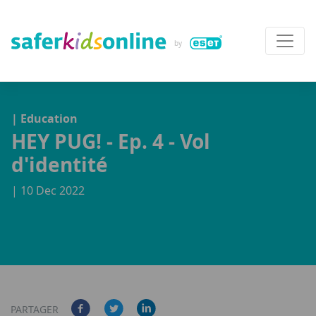
| Education
HEY PUG! - Ep. 4 - Vol
d'identité
| 10 Dec 2022
PARTAGER