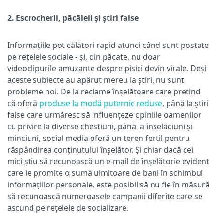
2. Escrocherii, păcăleli și știri false
Informațiile pot călători rapid atunci când sunt postate
pe rețelele sociale - și, din păcate, nu doar
videoclipurile amuzante despre pisici devin virale. Deși
aceste subiecte au apărut mereu la știri, nu sunt
probleme noi. De la reclame înșelătoare care pretind
că oferă
produse la modă puternic reduse
, până la știri
false care urmăresc să influențeze opiniile oamenilor
cu privire la diverse chestiuni, până la înșelăciuni și
minciuni, social media oferă un teren fertil pentru
răspândirea conținutului înșelător. Și chiar dacă cei
mici știu să recunoască un e-mail de înșelătorie evident
care le promite o sumă uimitoare de bani în schimbul
informațiilor personale, este posibil să nu fie în măsură
să recunoască numeroasele campanii diferite care se
ascund pe rețelele de socializare.