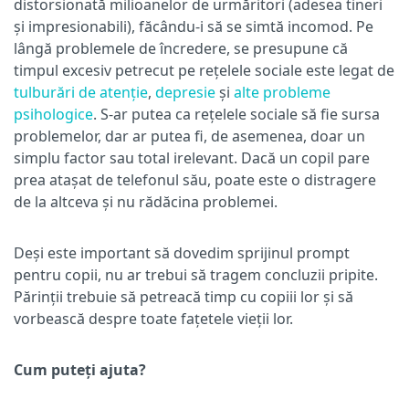
distorsionată milioanelor de urmăritori (adesea tineri
și impresionabili), făcându-i să se simtă incomod. Pe
lângă problemele de încredere, se presupune că
timpul excesiv petrecut pe rețelele sociale este legat de
tulburări de atenție
,
depresie
și
alte probleme
psihologice
. S-ar putea ca rețelele sociale să fie sursa
problemelor, dar ar putea fi, de asemenea, doar un
simplu factor sau total irelevant. Dacă un copil pare
prea atașat de telefonul său, poate este o distragere
de la altceva și nu rădăcina problemei.
Deși este important să dovedim sprijinul prompt
pentru copii, nu ar trebui să tragem concluzii pripite.
Părinții trebuie să petreacă timp cu copiii lor și să
vorbească despre toate fațetele vieții lor.
Cum puteți ajuta?