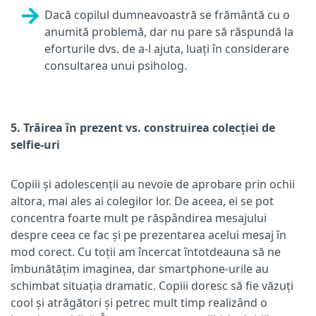
Dacă copilul dumneavoastră se frământă cu o
anumită problemă, dar nu pare să răspundă la
eforturile dvs. de a-l ajuta, luați în considerare
consultarea unui psiholog.
5. Trăirea în prezent vs. construirea colecției de
selfie-uri
Copiii și adolescenții au nevoie de aprobare prin ochii
altora, mai ales ai colegilor lor. De aceea, ei se pot
concentra foarte mult pe răspândirea mesajului
despre ceea ce fac și pe prezentarea acelui mesaj în
mod corect. Cu toții am încercat întotdeauna să ne
îmbunătățim imaginea, dar smartphone-urile au
schimbat situația dramatic. Copiii doresc să fie văzuți
cool și atrăgători și petrec mult timp realizând o