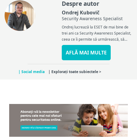
Despre autor
Ondrej Kubovič
Security Awareness Specialist
Ondrej lucrează la ESET de mai bine de
trei ani ca Security Awareness Specialist,
ceea ce îi permite să urmărească, să
scrie și să vorbească despre cele mai
recente amenințări în materie de
AFLĂ MAI MULTE
securitate cibernetică...
| Social media
| Explorați toate subiectele >