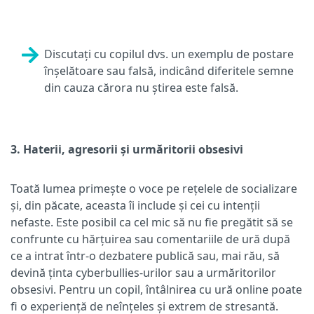
Discutați cu copilul dvs. un exemplu de postare
înșelătoare sau falsă, indicând diferitele semne
din cauza cărora nu știrea este falsă.
3. Haterii, agresorii și urmăritorii obsesivi
Toată lumea primește o voce pe rețelele de socializare
și, din păcate, aceasta îi include și cei cu intenții
nefaste. Este posibil ca cel mic să nu fie pregătit să se
confrunte cu hărțuirea sau comentariile de ură după
ce a intrat într-o dezbatere publică sau, mai rău, să
devină ținta cyberbullies-urilor sau a urmăritorilor
obsesivi. Pentru un copil, întâlnirea cu ură online poate
fi o experiență de neînțeles și extrem de stresantă.