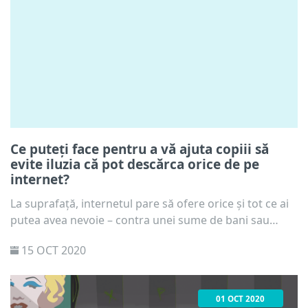
Ce puteți face pentru a vă ajuta copiii să
evite iluzia că pot descărca orice de pe
internet?
La suprafață, internetul pare să ofere orice și tot ce ai
putea avea nevoie – contra unei sume de bani sau
gratuit. Copiii și adolescenții se bucură în special de
15 OCT 2020
avantajele de a putea descărca orice melodie, film,
carte, program de calculator sau aplicație pe care și-o
doresc. Cu toate acestea, chiar și internetul are limitele
01 OCT 2020
sale.