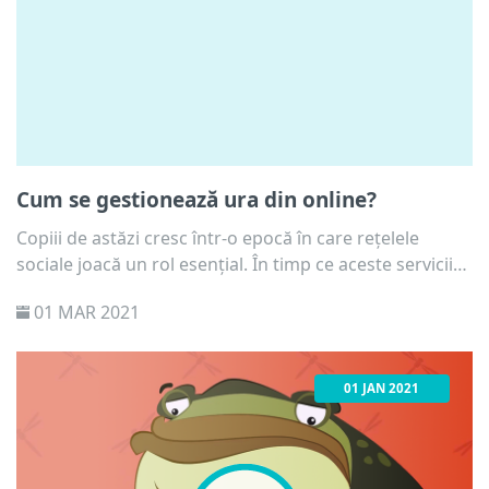
Cum se gestionează ura din online?
Copiii de astăzi cresc într-o epocă în care rețelele
sociale joacă un rol esențial. În timp ce aceste servicii
digitale oferă o modalitate simplă de a vă organiza
01 MAR 2021
viața socială, ele sunt, de asemenea, o sursă de noi
probleme - cum ar fi ura cibernetică. Ce pot face tinerii
pentru a sta departe de hateri și trolli? Ce instrumente
01 JAN 2021
au la dispoziția copiii și ce se întâmplă când raportează
sau blochează pe cineva?