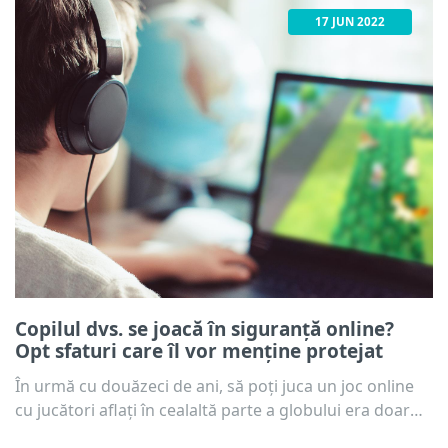
17 JUN 2022
Copilul dvs. se joacă în siguranță online?
Opt sfaturi care îl vor menține protejat
În urmă cu douăzeci de ani, să poți juca un joc online
cu jucători aflați în cealaltă parte a globului era doar
un vis. Pentru copiii de astăzi, aceasta este însă