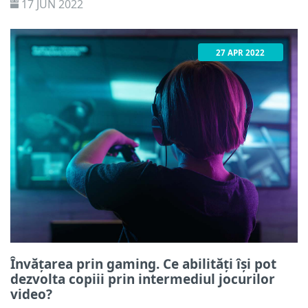
17 JUN 2022
normalitatea, o realitate ce este la doar câteva click-uri
distanță. Dar jocul în echipă și competiția cu jucători
complet străini pe care copiii îi cunosc doar după
27 APR 2022
porecle implică și riscuri.
Învățarea prin gaming. Ce abilități își pot
dezvolta copiii prin intermediul jocurilor
video?