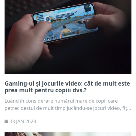
și educative.
Gaming-ul și jocurile video: cât de mult este
prea mult pentru copiii dvs.?
Luând în considerare numărul mare de copii care
petrec destul de mult timp jucându-se jocuri video, fiți
atenți și încercați să detectați semnele prevestitoare
03 JAN 2023
înainte ca situația să scape de sub control.