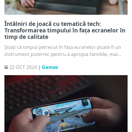
Întâlniri de joacă cu tematică tech:
Transformarea timpului în fața ecranelor în
timp de calitate
Știați că timpul petrecut în fața ecranelor poate fi un
instrument puternic pentru a apropia familiile, mai
degrabă decât ceva care le desparte? Prin
22 OCT 2024
| Games
interacțiunea cu copiii dvs. prin tehnologie, puteți
transforma ceea ce ar putea părea activități solitare
sau pasive în experiențe comune care încurajează
învățarea, creativitatea și legăturile mai profunde.
Cum? Iată câteva sfaturi pentru întâlniri distractive, dar
și educative.