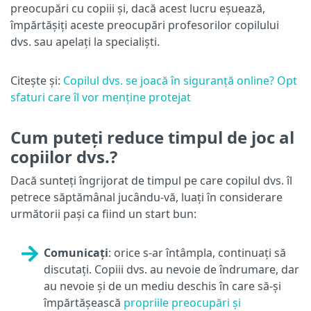
preocupări cu copiii și, dacă acest lucru eșuează,
împărtășiți aceste preocupări profesorilor copilului
dvs. sau apelați la specialiști.
Citește și:
Copilul dvs. se joacă în siguranță online? Opt
sfaturi care îl vor menține protejat
Cum puteți reduce timpul de joc al
copiilor dvs.?
Dacă sunteți îngrijorat de timpul pe care copilul dvs. îl
petrece săptămânal jucându-vă, luați în considerare
următorii pași ca fiind un start bun:
Comunicați
: orice s-ar întâmpla, continuați să
discutați. Copiii dvs. au nevoie de îndrumare, dar
au nevoie și de un mediu deschis în care să-și
împărtășească
propriile preocupări și