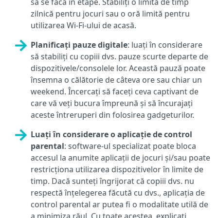
să se facă în etape. Stabiliți o limită de timp
zilnică pentru jocuri sau o oră limită pentru
utilizarea Wi-Fi-ului de acasă.
Planificați pauze digitale
: luați în considerare
să stabiliți cu copiii dvs. pauze scurte departe de
dispozitivele/consolele lor. Această pauză poate
însemna o călătorie de câteva ore sau chiar un
weekend. Încercați să faceți ceva captivant de
care vă veți bucura împreună și să încurajați
aceste întreruperi din folosirea gadgeturilor.
Luați în considerare o aplicație de control
parental
: software-ul specializat poate bloca
accesul la anumite aplicații de jocuri și/sau poate
restricționa utilizarea dispozitivelor în limite de
timp. Dacă sunteți îngrijorat că copiii dvs. nu
respectă înțelegerea făcută cu dvs., aplicația de
control parental ar putea fi o modalitate utilă de
a minimiza răul. Cu toate acestea, explicați