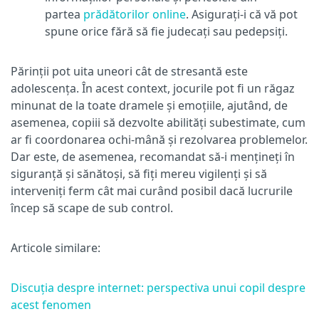
partea
prădătorilor online
. Asigurați-i că vă pot
spune orice fără să fie judecați sau pedepsiți.
Părinții pot uita uneori cât de stresantă este
adolescența. În acest context, jocurile pot fi un răgaz
minunat de la toate dramele și emoțiile, ajutând, de
asemenea, copiii să dezvolte abilități subestimate, cum
ar fi coordonarea ochi-mână și rezolvarea problemelor.
Dar este, de asemenea, recomandat să-i mențineți în
siguranță și sănătoși, să fiți mereu vigilenți și să
interveniți ferm cât mai curând posibil dacă lucrurile
încep să scape de sub control.
Articole similare:
Discuția despre internet: perspectiva unui copil despre
acest fenomen