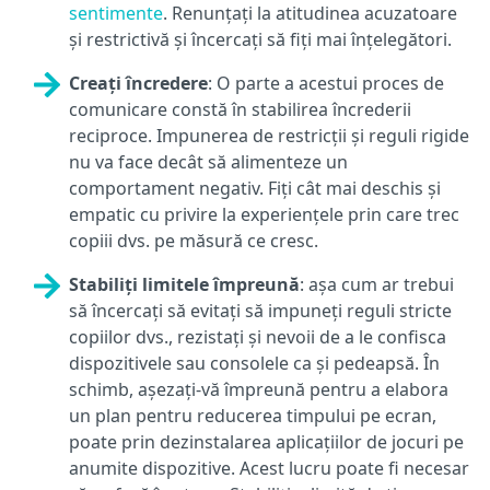
sentimente
. Renunțați la atitudinea acuzatoare
și restrictivă și încercați să fiți mai înțelegători.
Creați încredere
: O parte a acestui proces de
comunicare constă în stabilirea încrederii
reciproce. Impunerea de restricții și reguli rigide
nu va face decât să alimenteze un
comportament negativ. Fiți cât mai deschis și
empatic cu privire la experiențele prin care trec
copiii dvs. pe măsură ce cresc.
Stabiliți limitele împreună
: așa cum ar trebui
să încercați să evitați să impuneți reguli stricte
copiilor dvs., rezistați și nevoii de a le confisca
dispozitivele sau consolele ca și pedeapsă. În
schimb, așezați-vă împreună pentru a elabora
un plan pentru reducerea timpului pe ecran,
poate prin dezinstalarea aplicațiilor de jocuri pe
anumite dispozitive. Acest lucru poate fi necesar