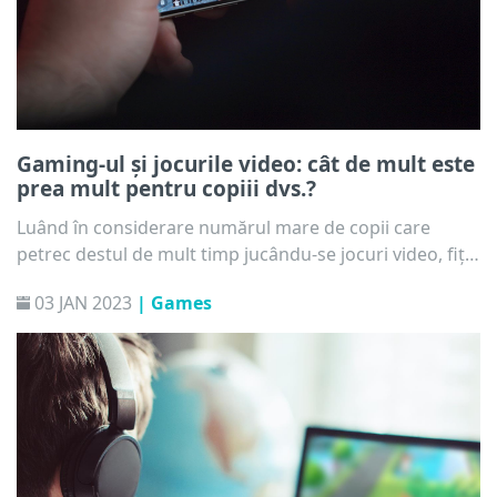
Gaming-ul și jocurile video: cât de mult este
prea mult pentru copiii dvs.?
Luând în considerare numărul mare de copii care
petrec destul de mult timp jucându-se jocuri video, fiți
atenți și încercați să detectați semnele prevestitoare
03 JAN 2023
| Games
înainte ca situația să scape de sub control.