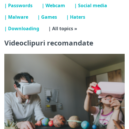
| Passwords
| Webcam
| Social media
| Malware
| Games
| Haters
| Downloading
| All topics »
Videoclipuri recomandate