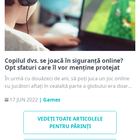
Copilul dvs. se joacă în siguranță online?
Opt sfaturi care îl vor menține protejat
În urmă cu douăzeci de ani, să poți juca un joc online
cu jucători aflați în cealaltă parte a globului era doar
un vis. Pentru copiii de astăzi, aceasta este însă
17 JUN 2022
| Games
normalitatea, o realitate ce este la doar câteva click-uri
distanță. Dar jocul în echipă și competiția cu jucători
complet străini pe care copiii îi cunosc doar după
VEDEȚI TOATE ARTICOLELE
porecle implică și riscuri.
PENTRU PĂRINȚI