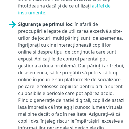
întotdeauna dacă și de ce utilizați
astfel de
instrumente
.
Siguranța pe primul loc
: în afară de
preocupările legate de utilizarea excesivă a site-
urilor de jocuri, mulți părinți sunt, de asemenea,
îngrijorați cu cine interacționează copiii lor
online și despre tipul de conținut la care sunt
expuși. Aplicațiile de control parental pot
gestiona a doua problemă. Dar părinții ar trebui,
de asemenea, să fie pregătiți să petreacă timp
online în jocurile sau platformele de socializare
pe care le folosesc copiii lor pentru a fi la curent
cu posibilele pericole care pot apărea acolo.
Fiind o generație de nativi digitali, copiii de astăzi
lasă impresia că înțeleg și cunosc lumea virtuală
mai bine decât o fac în realitate. Asigurați-vă că
copiii dvs. înțeleg riscurile împărtășirii excesive a
informațiilor personale și pericolele din