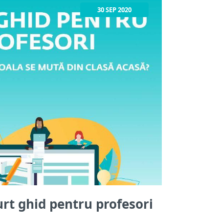
vs și vă adresează următoarele cuvinte
30 SEP 2020
urt ghid pentru profesori