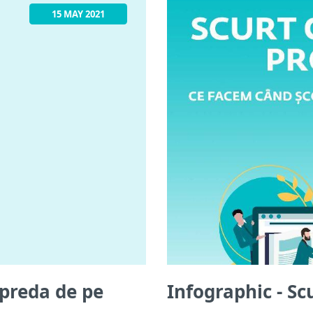
atunci se apleacă spre d
15 MAY 2021
...
 preda de pe
Infographic - Sc