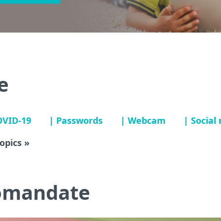
e
OVID-19
| Passwords
| Webcam
| Social
topics »
comandate