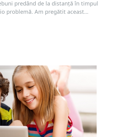
nnebuni predând de la distanță în timpul
io problemă. Am pregătit aceast
u sfaturi de top despre cum să puteți
ță.