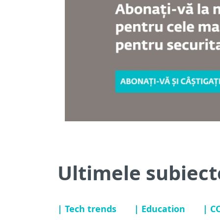
Ultimele subiect
| Tech trends
| Education
| C