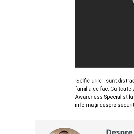
 Selfie-urile - sunt distractive și reprezintă o modalitate excelentă pentru copii de a-și anunța prietenii și 
familia ce fac. Cu toate 
Awareness Specialist la E
informații despre securi
Despre