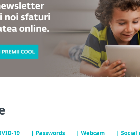
e
OVID-19
| Passwords
| Webcam
| Social