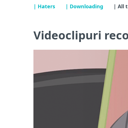
| Haters
| Downloading
| All 
Videoclipuri re