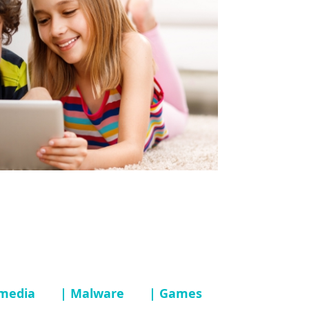
 media
| Malware
| Games