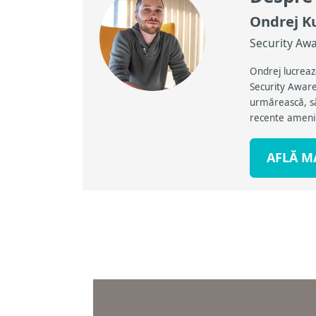
Ondrej K
Security Awa
Ondrej lucreaz
Security Awaren
urmărească, să
recente amenin
AFLĂ M