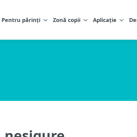
Pentru părinți
Zonă copii
Aplicație
De
i nesigure