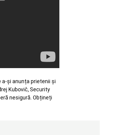
rej Kubovič, Security 
eră nesigură. Obțineți 