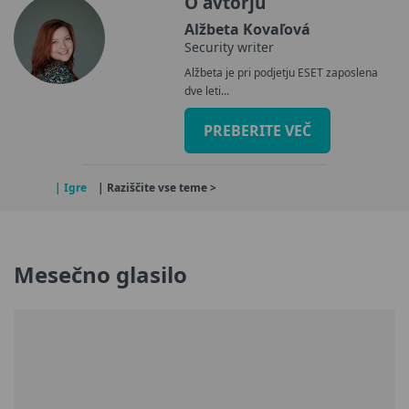
O avtorju
Alžbeta Kovaľová
Security writer
Alžbeta je pri podjetju ESET zaposlena
dve leti...
PREBERITE VEČ
| Igre
| Raziščite vse teme >
Mesečno glasilo