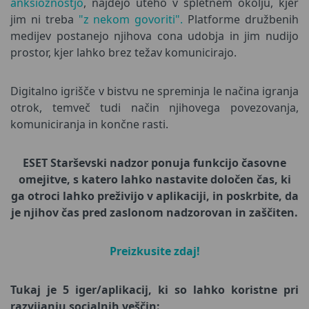
anksioznostjo
, najdejo uteho v spletnem okolju, kjer
jim ni treba
"z nekom govoriti".
Platforme družbenih
medijev postanejo njihova cona udobja in jim nudijo
prostor, kjer lahko brez težav komunicirajo.
Digitalno igrišče v bistvu ne spreminja le načina igranja
otrok, temveč tudi način njihovega povezovanja,
komuniciranja in končne rasti.
ESET Starševski nadzor ponuja funkcijo časovne
omejitve, s katero lahko nastavite določen čas, ki
ga otroci lahko preživijo v aplikaciji, in poskrbite, da
je njihov čas pred zaslonom nadzorovan in zaščiten.
Preizkusite zdaj!
Tukaj je 5 iger/aplikacij, ki so lahko koristne pri
razvijanju socialnih veščin: