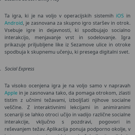
Ta igra, ki je na voljo v operacijskih sistemih
iOS
in
Android
, je zasnovana za skupno igro staršev in otrok.
Vsebuje igre in dejavnosti, ki spodbujajo socialno
interakcijo, menjavanje vrst in sodelovanje. Igra
prikazuje priljubljene like iz Sezamove ulice in otroke
spodbuja k skupnemu učenju, ki presega digitalni svet.
.
Social Express
Ta visoko ocenjena igra je na voljo samo v napravah
Apple
in je zasnovana tako, da pomaga otrokom, zlasti
tistim z učnimi težavami, izboljšati njihove socialne
veščine. Z interaktivnimi lekcijami in animiranimi
scenariji se lahko otroci učijo in vadijo različne socialne
interakcije, vključno s pozdravi, pogovori in
reševanjem težav. Aplikacija ponuja podporno okolje, v