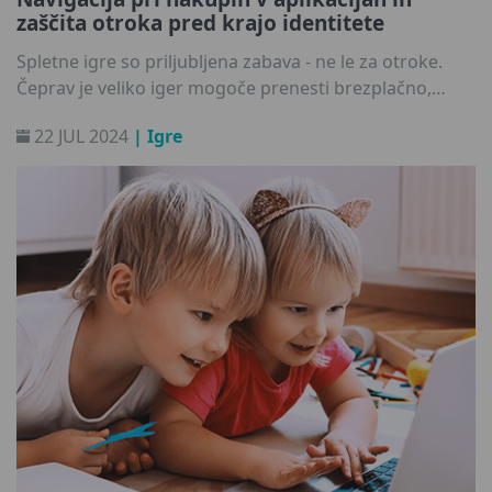
zaščita otroka pred krajo identitete
Spletne igre so priljubljena zabava - ne le za otroke.
Čeprav je veliko iger mogoče prenesti brezplačno,
pogosto vsebujejo nakupe v aplikacijah, ki lahko
22 JUL 2024
| Igre
obogatijo igranje in uporabniško izkušnjo. Tudi odrasli
se morda težko uprejo kupovanju funkcij za izboljšanje
- zato si predstavljajte, kako zahtevno je to za otroka, ki
navdušeno napreduje v virtualnem svetu iger. Vendar
so nakupi povezani s tveganji, vključno z morebitno
krajo identitete. Tukaj je opisano, kaj morajo starši
vedeti, da zaščitijo podatke svojih otrok, ko se ti igrajo.