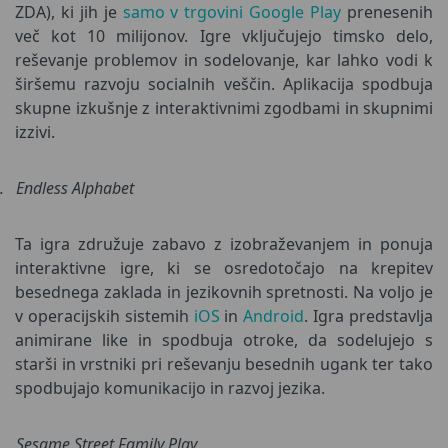
ZDA), ki jih je
samo v trgovini Google Play
prenesenih
več kot 10 milijonov. Igre vključujejo timsko delo,
reševanje problemov in sodelovanje, kar lahko vodi k
širšemu razvoju socialnih veščin. Aplikacija spodbuja
skupne izkušnje z interaktivnimi zgodbami in skupnimi
izzivi.
.
Endless Alphabet
Ta igra združuje zabavo z izobraževanjem in ponuja
interaktivne igre, ki se osredotočajo na krepitev
besednega zaklada in jezikovnih spretnosti. Na voljo je
v operacijskih sistemih
iOS
in
Android
. Igra predstavlja
animirane like in spodbuja otroke, da sodelujejo s
starši in vrstniki pri reševanju besednih ugank ter tako
spodbujajo komunikacijo in razvoj jezika.
.
Sesame Street Family Play