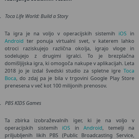
.
Toca Life World: Build a Story
Ta igra je na voljo v operacijskih sistemih
iOS
in
Android
ter ponuja virtualni svet, v katerem lahko
otroci raziskujejo različna okolja, igrajo vloge in
sodelujejo z drugimi igralci. To je brezplačna
domišljijska igra, ki omogoča nakupe v aplikacijah. Leta
2018 jo je izdal švedski studio za spletne igre
Toca
Boca
, do zdaj pa je bila v trgovini Google Play Store
prenesena v več kot 100 milijonih prenosov.
.
PBS KIDS Games
Ta zbirka izobraževalnih iger, ki je na voljo v
operacijskih sistemih
iOS
in
Android
, temelji na
priljubljenih likih PBS (Public Broadcasting Service,