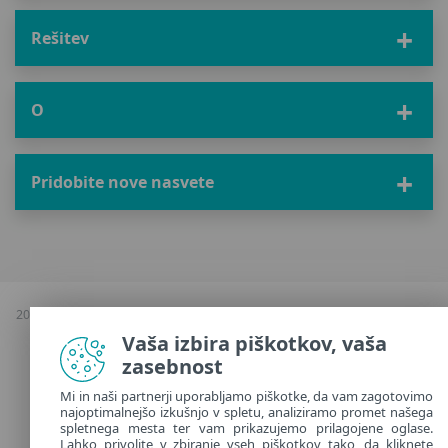
Rešitev
O
Pridobite nove nasvete
2026 Avtorske pravice & kopiranje; ESET, vse pravice pridržane |
Politika
zasebnosti
|
Vaša izbira piškotkov, vaša
Upravljanje piškotkov
zasebnost
Slovenia
Mi in naši partnerji uporabljamo piškotke, da vam zagotovimo
najoptimalnejšo izkušnjo v spletu, analiziramo promet našega
spletnega mesta ter vam prikazujemo prilagojene oglase.
Lahko privolite v zbiranje vseh piškotkov tako, da kliknete