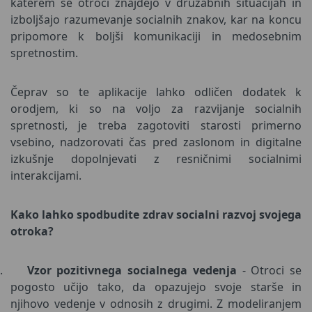
katerem se otroci znajdejo v družabnih situacijah in
izboljšajo razumevanje socialnih znakov, kar na koncu
pripomore k boljši komunikaciji in medosebnim
spretnostim.
Čeprav so te aplikacije lahko odličen dodatek k
orodjem, ki so na voljo za razvijanje socialnih
spretnosti, je treba zagotoviti starosti primerno
vsebino, nadzorovati čas pred zaslonom in digitalne
izkušnje dopolnjevati z resničnimi socialnimi
interakcijami.
Kako lahko spodbudite zdrav socialni razvoj svojega
otroka?
.
Vzor pozitivnega socialnega vedenja
- Otroci se
pogosto učijo tako, da opazujejo svoje starše in
njihovo vedenje v odnosih z drugimi. Z modeliranjem