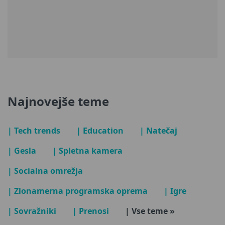
Najnovejše teme
| Tech trends
| Education
| Natečaj
| Gesla
| Spletna kamera
| Socialna omrežja
| Zlonamerna programska oprema
| Igre
| Sovražniki
| Prenosi
| Vse teme »