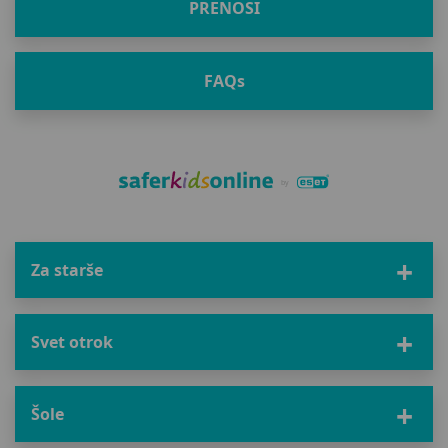
PRENOSI
FAQ
s
Za starše
Svet otrok
Šole