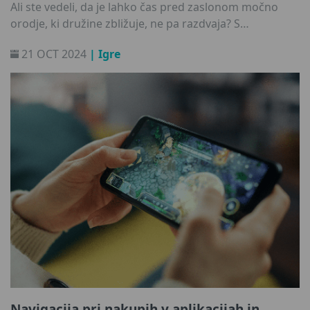
Ali ste vedeli, da je lahko čas pred zaslonom močno
orodje, ki družine zbližuje, ne pa razdvaja? S
sodelovanjem z otroki prek tehnologije lahko
21 OCT 2024
| Igre
dejavnosti, ki se morda zdijo osamljene ali pasivne,
spremenimo v skupne izkušnje, ki spodbujajo učenje,
ustvarjalnost in globlje vezi. Kako? Tukaj je nekaj
nasvetov za zabavne in hkrati poučne igralne urice.
Navigacija pri nakupih v aplikacijah in