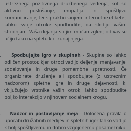
ustreznega pozitivnega družbenega vedenja, kot so
aktivno poslušanje, empatija in spoštljivo
komuniciranje, ter s prakticiranjem internetne etikete ,
lahko svoje otroke spodbudite, da sledijo vašim
stopinjam. Vaša dejanja so jim močan zgled; od vas se
učijo tako na spletu kot zunaj njega.
.
Spodbujajte igro v skupinah
- Skupine so lahko
odličen prostor, kjer otroci vadijo deljenje, menjavanje,
sodelovanje in druge pomembne spretnosti. Če
organizirate druženje ali spodbujate (z ustreznim
nadzorom) spletne igre in druge dejavnosti, ki
vključujejo vrstnike vaših otrok, lahko spodbudite
boljšo interakcijo v njihovem socialnem krogu.
.
Nadzor in postavljanje meja
- Določena pravila o
uporabi družabnih medijev in spletnih iger lahko vodijo
k bolj spoštljivemu in dobro vzgojenemu posamezniku.