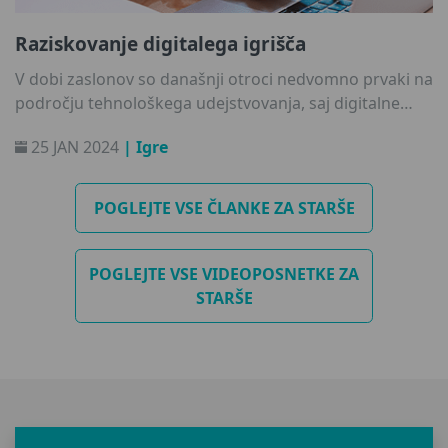
Raziskovanje digitalega igrišča
V dobi zaslonov so današnji otroci nedvomno prvaki na
področju tehnološkega udejstvovanja, saj digitalne
pokrajine spreminjajo v svoje sodobno igrišče. Vzpon
25 JAN 2024
| Igre
generacije alfa zaznamuje začetek resnično digitalno
naravnanega obdobja, v katerem imajo zasloni ključno
vlogo pri oblikovanju družbenih spretnosti naše
POGLEJTE VSE ČLANKE ZA STARŠE
najmlajše generacije. To je osupljiv paradoks - digitalni
svet hkrati povezuje in izziva umetnost komunikacije iz
oči v oči ter vpliva na občutljiv ples oblikovanja
POGLEJTE VSE VIDEOPOSNETKE ZA
prijateljstva.
STARŠE