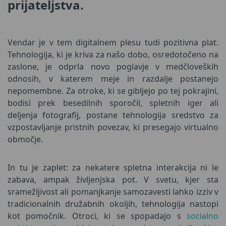
prijateljstva.
Vendar je v tem digitalnem plesu tudi pozitivna plat.
Tehnologija, ki je kriva za našo dobo, osredotočeno na
zaslone, je odprla novo poglavje v medčloveških
odnosih, v katerem meje in razdalje postanejo
nepomembne. Za otroke, ki se gibljejo po tej pokrajini,
bodisi prek besedilnih sporočil, spletnih iger ali
deljenja fotografij, postane tehnologija sredstvo za
vzpostavljanje pristnih povezav, ki presegajo virtualno
območje.
In tu je zaplet: za nekatere spletna interakcija ni le
zabava, ampak življenjska pot. V svetu, kjer sta
sramežljivost ali pomanjkanje samozavesti lahko izziv v
tradicionalnih družabnih okoljih, tehnologija nastopi
kot pomočnik. Otroci, ki se spopadajo s
socialno