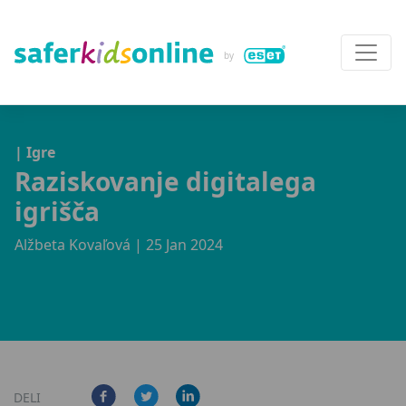
| Igre
Raziskovanje digitalega
igrišča
Alžbeta Kovaľová
| 25 Jan 2024
DELI