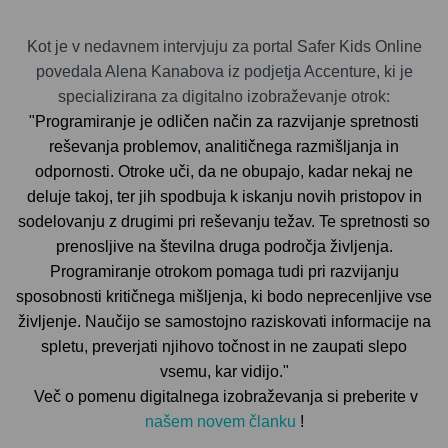
Kot
je v nedavnem intervjuju za portal Safer Kids Online
povedala
Alena Kanabova
iz podjetja Accenture, ki je
specializirana za digitalno izobraževanje otrok:
"Programiranje je odličen način za razvijanje spretnosti
reševanja problemov, analitičnega razmišljanja in
odpornosti. Otroke uči, da ne obupajo, kadar nekaj ne
deluje takoj, ter jih spodbuja k iskanju novih pristopov in
sodelovanju z drugimi pri reševanju težav. Te spretnosti so
prenosljive na številna druga področja življenja.
Programiranje otrokom pomaga tudi pri razvijanju
sposobnosti kritičnega mišljenja, ki bodo neprecenljive vse
življenje. Naučijo se samostojno raziskovati informacije na
spletu, preverjati njihovo točnost in ne zaupati slepo
vsemu, kar vidijo."
Več o pomenu digitalnega izobraževanja si preberite v
našem novem članku
!