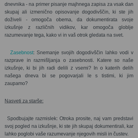
dnevnika - na primer pisanje majhnega zapisa za vsak dan
skupaj ali izmenično opisovanje dogodivščin, ki ste jih
doživeli - omogoča obema, da dokumentirata svoje
izkušnje z različnih vidikov, kar omogoča globlje
razumevanje tega, kako vi in vaš otrok gledata na svet.
Zasebnost
: Snemanje svojih dogodivščin lahko vodi v
razprave in razmišljanja o zasebnosti. Katere so naše
izkušnje, ki bi jih radi delili z vsemi? In o katerih delih
našega dneva bi se pogovarjali le s tistimi, ki jim
zaupamo?
Nasveti za starše:
Spodbujajte razmislek: Otroka prosite, naj vam predstavi
svoj pogled na izkušnje, ki ste jih skupaj dokumentirali, kar
lahko poglobi vaše razumevanje njegovih misli in čustev.