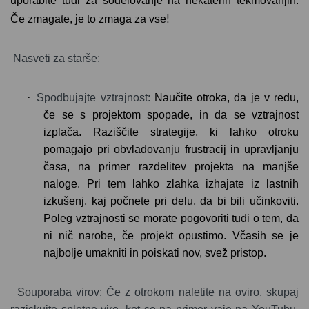
uporabite tudi za sodelovanje na nekaterih tekmovanjih.
!
Če zmagate, je to zmaga za vse
Nasveti za starše:
·
Spodbujajte vztrajnost:
Naučite otroka, da je v redu,
če se s projektom spopade, in da se vztrajnost
izplača.
Raziščite strategije, ki lahko otroku
pomagajo pri obvladovanju frustracij in upravljanju
časa, na primer razdelitev projekta na manjše
naloge. Pri tem lahko zlahka izhajate iz lastnih
izkušenj, kaj počnete pri delu, da bi bili učinkoviti.
Poleg vztrajnosti se morate pogovoriti tudi o tem, da
ni nič narobe, če projekt opustimo. Včasih se je
najbolje umakniti in poiskati nov, svež pristop.
Souporaba virov:
Če z otrokom naletite na oviro, skupaj