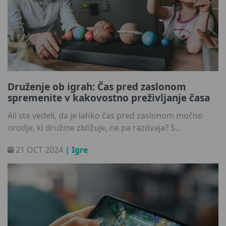
Druženje ob igrah: Čas pred zaslonom
spremenite v kakovostno preživljanje časa
Ali ste vedeli, da je lahko čas pred zaslonom močno
orodje, ki družine zbližuje, ne pa razdvaja? S
sodelovanjem z otroki prek tehnologije lahko
21 OCT 2024
| Igre
dejavnosti, ki se morda zdijo osamljene ali pasivne,
spremenimo v skupne izkušnje, ki spodbujajo učenje,
ustvarjalnost in globlje vezi. Kako? Tukaj je nekaj
nasvetov za zabavne in hkrati poučne igralne urice.