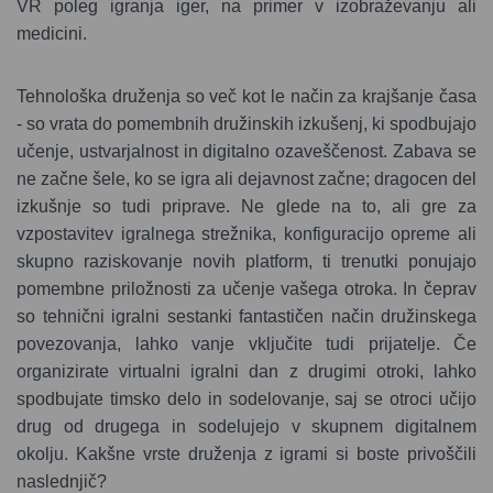
VR poleg igranja iger, na primer v izobraževanju ali
medicini.
Tehnološka druženja so več kot le način za krajšanje časa
- so vrata do pomembnih družinskih izkušenj, ki spodbujajo
učenje, ustvarjalnost in digitalno ozaveščenost. Zabava se
ne začne šele, ko se igra ali dejavnost začne; dragocen del
izkušnje so tudi priprave. Ne glede na to, ali gre za
vzpostavitev igralnega strežnika, konfiguracijo opreme ali
skupno raziskovanje novih platform, ti trenutki ponujajo
pomembne priložnosti za učenje vašega otroka. In čeprav
so tehnični igralni sestanki fantastičen način družinskega
povezovanja, lahko vanje vključite tudi prijatelje. Če
organizirate virtualni igralni dan z drugimi otroki, lahko
spodbujate timsko delo in sodelovanje, saj se otroci učijo
drug od drugega in sodelujejo v skupnem digitalnem
okolju. Kakšne vrste druženja z igrami si boste privoščili
naslednjič?