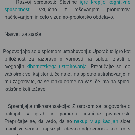
Razvoj spretnosti: Številne
igre krepijo kognitivne
sposobnosti,
vključno z reševanjem problemov,
načrtovanjem in celo vizualno-prostorsko obdelavo.
Nasveti za starše:
Pogovarjajte se o spletnem ustrahovanju: Uporabite igre kot
priložnost za razpravo o varnosti na spletu, zlasti o
tveganjih
kibernetskega ustrahovanja
. Prepričajte se, da
vaš otrok ve, kaj storiti, če naleti na spletno ustrahovanje in
mu zagotovite, da se lahko obrne na vas, če ima na spletu
kakršne koli težave.
Spremljajte mikrotransakcije: Z otrokom se pogovorite o
nakupih v igrah in pomenu finančne pismenosti.
Prepričajte se, da vedo, da so
nakupi v aplikacijah
sicer
mamljivi, vendar naj se jih lotevajo odgovorno - tako kot v