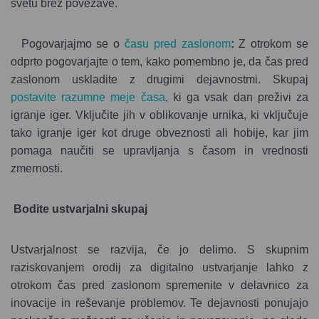
svetu brez povezave.
Pogovarjajmo se
o
času pred zaslonom
:
Z otrokom se
odprto pogovarjajte o tem, kako pomembno je, da čas pred
zaslonom uskladite z drugimi dejavnostmi. Skupaj
postavite razumne meje časa
, ki ga vsak dan preživi za
igranje iger. Vključite jih v oblikovanje urnika, ki vključuje
tako igranje iger kot druge obveznosti ali hobije, kar jim
pomaga naučiti se upravljanja s časom in vrednosti
zmernosti.
Bodite ustvarjalni skupaj
Ustvarjalnost se razvija, če jo delimo. S skupnim
raziskovanjem orodij za digitalno ustvarjanje lahko z
otrokom čas pred zaslonom spremenite v delavnico za
inovacije in reševanje problemov. Te dejavnosti ponujajo