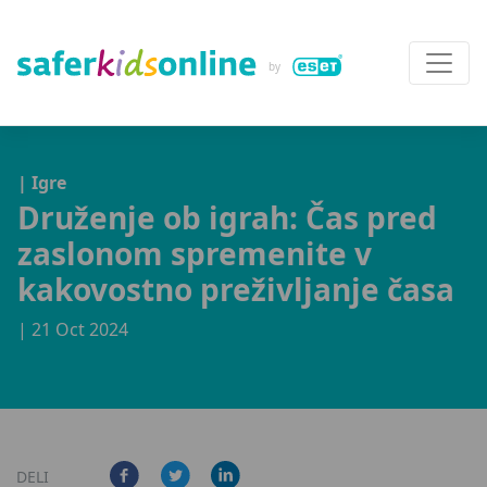
| Igre
Druženje ob igrah: Čas pred
zaslonom spremenite v
kakovostno preživljanje časa
| 21 Oct 2024
DELI