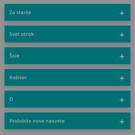
Za starše
Svet otrok
Šole
Rešitev
O
Pridobite nove nasvete