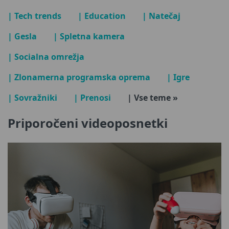
| Tech trends
| Education
| Natečaj
| Gesla
| Spletna kamera
| Socialna omrežja
| Zlonamerna programska oprema
| Igre
| Sovražniki
| Prenosi
| Vse teme »
Priporočeni videoposnetki