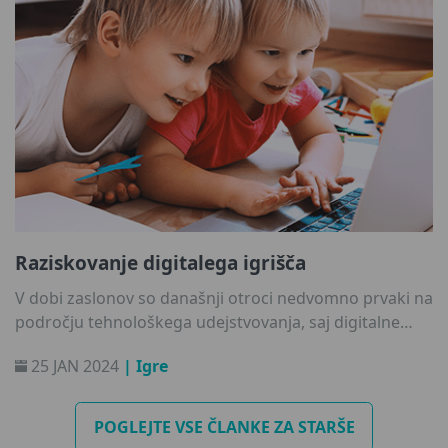
krajo identitete. Tukaj je opisano, kaj morajo starši
vedeti, da zaščitijo podatke svojih otrok, ko se ti igrajo.
Raziskovanje digitalega igrišča
V dobi zaslonov so današnji otroci nedvomno prvaki na
področju tehnološkega udejstvovanja, saj digitalne
pokrajine spreminjajo v svoje sodobno igrišče. Vzpon
25 JAN 2024
| Igre
generacije alfa zaznamuje začetek resnično digitalno
naravnanega obdobja, v katerem imajo zasloni ključno
vlogo pri oblikovanju družbenih spretnosti naše
POGLEJTE VSE ČLANKE ZA STARŠE
najmlajše generacije. To je osupljiv paradoks - digitalni