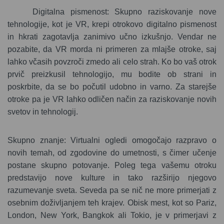
Digitalna pismenost: Skupno raziskovanje nove
tehnologije, kot je VR, krepi otrokovo digitalno pismenost
in hkrati zagotavlja zanimivo učno izkušnjo.
Vendar ne
pozabite, da VR morda ni primeren za mlajše otroke, saj
lahko včasih povzroči zmedo ali celo strah. Ko bo vaš otrok
prvič preizkusil tehnologijo, mu bodite ob strani in
poskrbite, da se bo počutil udobno in varno. Za starejše
otroke pa je VR lahko odličen način za raziskovanje novih
svetov in tehnologij.
Skupno znanje:
Virtualni ogledi omogočajo razpravo o
novih temah, od zgodovine do umetnosti, s čimer učenje
postane skupno potovanje. Poleg tega vašemu otroku
predstavijo nove kulture in tako razširijo njegovo
razumevanje sveta. Seveda pa se nič ne more primerjati z
osebnim doživljanjem teh krajev. Obisk mest, kot so Pariz,
London, New York, Bangkok ali Tokio, je v primerjavi z