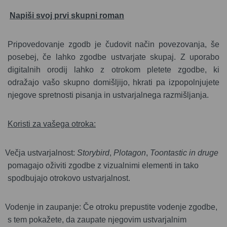
Napiši svoj prvi skupni roman
Pripovedovanje zgodb je čudovit način povezovanja, še
posebej, če lahko zgodbe ustvarjate skupaj. Z uporabo
digitalnih orodij lahko z otrokom pletete zgodbe, ki
odražajo vašo skupno domišljijo, hkrati pa izpopolnjujete
njegove spretnosti pisanja in ustvarjalnega razmišljanja.
Koristi za vašega otroka:
Večja ustvarjalnost:
Storybird
,
Plotagon
,
Toontastic in druge
pomagajo oživiti zgodbe z vizualnimi elementi in tako
spodbujajo otrokovo ustvarjalnost.
Vodenje in zaupanje: Če otroku prepustite vodenje zgodbe,
s tem pokažete, da zaupate njegovim ustvarjalnim