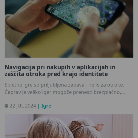
Navigacija pri nakupih v aplikacijah in
zaščita otroka pred krajo identitete
Spletne igre so priljubljena zabava - ne le za otroke.
Čeprav je veliko iger mogoče prenesti brezplačno,
pogosto vsebujejo nakupe v aplikacijah, ki lahko
22 JUL 2024
| Igre
obogatijo igranje in uporabniško izkušnjo. Tudi odrasli
se morda težko uprejo kupovanju funkcij za izboljšanje
- zato si predstavljajte, kako zahtevno je to za otroka, ki
navdušeno napreduje v virtualnem svetu iger. Vendar
so nakupi povezani s tveganji, vključno z morebitno