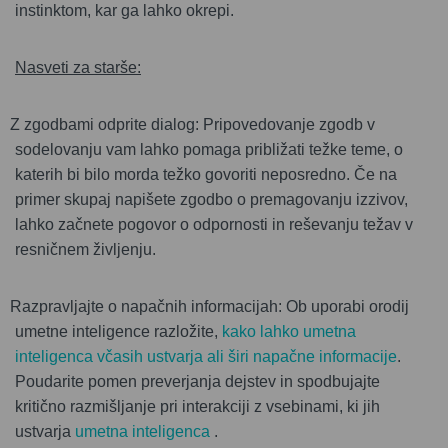
instinktom, kar ga lahko okrepi.
Nasveti za starše:
Z zgodbami odprite dialog: Pripovedovanje zgodb v
sodelovanju vam lahko pomaga približati težke teme, o
katerih bi bilo morda težko govoriti neposredno. Če na
primer skupaj napišete zgodbo o premagovanju izzivov,
lahko začnete pogovor o odpornosti in reševanju težav v
resničnem življenju.
Razpravljajte o napačnih informacijah: Ob uporabi orodij
umetne inteligence razložite,
kako lahko umetna
inteligenca včasih ustvarja ali širi napačne informacije
.
Poudarite pomen preverjanja dejstev in spodbujajte
kritično razmišljanje pri interakciji z vsebinami, ki jih
ustvarja
umetna inteligenca
.