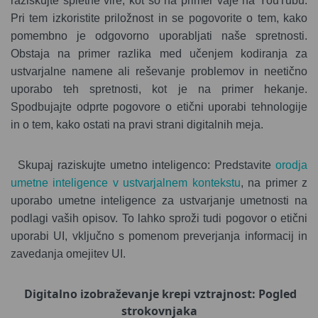
raziskujte spletne vire, kot so na primer vaje na YouTubu.
Pri tem izkoristite priložnost in se pogovorite o tem, kako
pomembno je odgovorno uporabljati naše spretnosti.
Obstaja na primer razlika med učenjem kodiranja za
ustvarjalne namene ali reševanje problemov in neetično
uporabo teh spretnosti, kot je na primer hekanje.
Spodbujajte odprte pogovore o etični uporabi tehnologije
in o tem, kako ostati na pravi strani digitalnih meja.
Skupaj raziskujte umetno inteligenco: Predstavite
orodja
umetne inteligence v ustvarjalnem kontekstu
, na primer z
uporabo umetne inteligence za ustvarjanje umetnosti na
podlagi vaših opisov. To lahko sproži tudi pogovor o etični
uporabi UI, vključno s pomenom preverjanja informacij in
zavedanja omejitev UI.
Digitalno izobraževanje krepi vztrajnost: Pogled
strokovnjaka