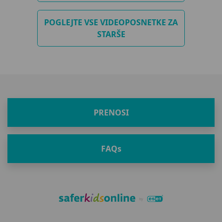
svet hkrati povezuje in izziva umetnost komunikacije iz
oči v oči ter vpliva na občutljiv ples oblikovanja
POGLEJTE VSE VIDEOPOSNETKE ZA
prijateljstva.
STARŠE
PRENOSI
FAQ
s