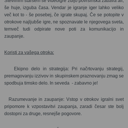
Številnim staršem se videoigre zdijo površinska zabava ali,
še huje, izguba časa. Vendar je igranje iger lahko veliko
več kot to - še posebej, če igrate skupaj. Če se potopite v
otrokove najljubše igre, ne spoznavate le njegovega sveta,
temveč tudi odpirate nove poti za komunikacijo in
zaupanje.
Koristi za vašega otroka:
Ekipno delo in strategija: Pri načrtovanju strategij,
premagovanju izzivov in skupinskem praznovanju zmag se
spodbuja timsko delo. In seveda - zabavno je!
Razumevanje in zaupanje: Vstop v otrokov igralni svet
pripomore k vzpostavitvi zaupanja, zaradi česar ste bolj
dostopni za druge, resnejše pogovore.