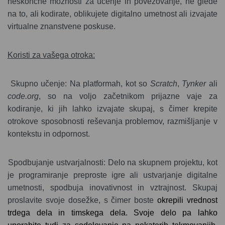
neskončne možnosti za učenje in povezovanje, ne glede
na to, ali kodirate, oblikujete digitalno umetnost ali izvajate
virtualne znanstvene poskuse.
Koristi za vašega otroka:
Skupno učenje: Na platformah, kot so
Scratch
,
Tynker
ali
code.org
, so na voljo začetnikom prijazne vaje za
kodiranje, ki jih lahko izvajate skupaj, s čimer krepite
otrokove sposobnosti reševanja problemov, razmišljanje v
kontekstu in odpornost.
Spodbujanje ustvarjalnosti: Delo na skupnem projektu, kot
je programiranje preproste igre ali ustvarjanje digitalne
umetnosti, spodbuja inovativnost in vztrajnost. Skupaj
proslavite svoje dosežke, s čimer boste
okrepili vrednost
trdega dela in timskega dela
. Svoje delo pa lahko