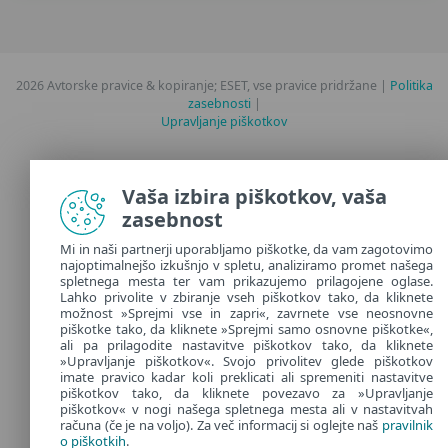
2026 Avtorske pravice & kopiranje; ESET, vse pravice pridržane |
Politika
zasebnosti
|
Upravljanje piškotkov
Slovenia
Vaša izbira piškotkov, vaša
zasebnost
Mi in naši partnerji uporabljamo piškotke, da vam zagotovimo
najoptimalnejšo izkušnjo v spletu, analiziramo promet našega
spletnega mesta ter vam prikazujemo prilagojene oglase.
Lahko privolite v zbiranje vseh piškotkov tako, da kliknete
možnost »Sprejmi vse in zapri«, zavrnete vse neosnovne
piškotke tako, da kliknete »Sprejmi samo osnovne piškotke«,
ali pa prilagodite nastavitve piškotkov tako, da kliknete
»Upravljanje piškotkov«. Svojo privolitev glede piškotkov
imate pravico kadar koli preklicati ali spremeniti nastavitve
piškotkov tako, da kliknete povezavo za »Upravljanje
piškotkov« v nogi našega spletnega mesta ali v nastavitvah
računa (če je na voljo). Za več informacij si oglejte naš
pravilnik
o piškotkih
.