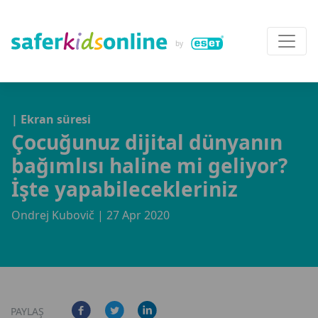
| Ekran süresi
Çocuğunuz dijital dünyanın
bağımlısı haline mi geliyor?
İşte yapabilecekleriniz
Ondrej Kubovič
| 27 Apr 2020
PAYLAŞ