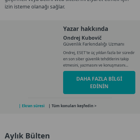
izin isteme olanağı sağlar.
Yazar hakkında
Ondrej Kubovič
Güvenlik Farkındalığı Uzmanı
Ondrej, ESET'te üç yıldan fazla bir süredir
en son siber güvenlik tehditlerini takip
etmesini, yazmasını ve konuşmasını
gerektiren bir Güvenlik Bilinci Uzmanı
olarak çalışıyor...
DAHA FAZLA BILGI
EDININ
| Ekran süresi
| Tüm konuları keşfedin >
Aylık Bülten