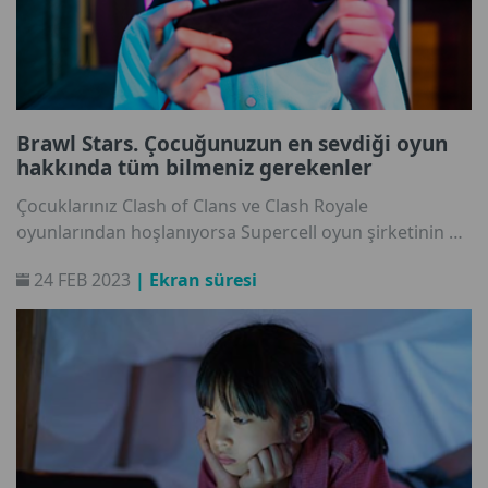
Brawl Stars. Çocuğunuzun en sevdiği oyun
hakkında tüm bilmeniz gerekenler
Çocuklarınız Clash of Clans ve Clash Royale
oyunlarından hoşlanıyorsa Supercell oyun şirketinin bir
başka çok başarılı oyununa da bayılıyordur: Brawl
24 FEB 2023
| Ekran süresi
Stars. Mobil cihazlara yönelik ücretsiz gerçek zamanlı
bu strateji oyunu 2018 yılından beri pazarda yer alıyor.
Oyun özellikle 9 ila 11 yaş arası genç oyuncular
arasında çok popüler. Bu oyun hakkında bilmeniz
gerekenler: