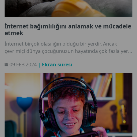
İnternet bağımlılığını anlamak ve mücadele
etmek
İnternet birçok olasılığın olduğu bir yerdir. Ancak
çevrimiçi dünya çocuğunuzun hayatında çok fazla yer
kaplamaya başladığında bu bir sorun olabilir. İnternet
09 FEB 2024
| Ekran süresi
bağımlılığının farklı türleri nelerdir? Ve internetin aşırı
kullanımı ile mücadele eden çocuklara nasıl yardımcı
olunabilir? Konuyu çocuk psikoloğu Jarmila Tomkova
ile tartıştık.