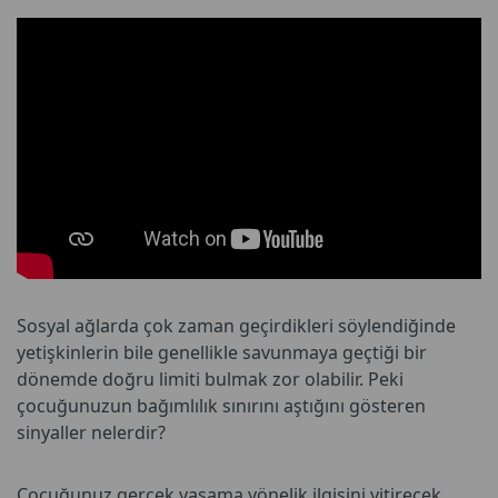
Sosyal ağlarda çok zaman geçirdikleri söylendiğinde
yetişkinlerin bile genellikle savunmaya geçtiği bir
dönemde doğru limiti bulmak zor olabilir. Peki
çocuğunuzun bağımlılık sınırını aştığını gösteren
sinyaller nelerdir?
Çocuğunuz gerçek yaşama yönelik ilgisini yitirecek