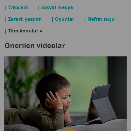
| Webcam
| Sosyal medya
| Zararlı yazılım
| Oyunlar
| Nefret suçu
| Tüm konular »
Önerilen videolar