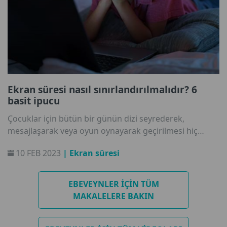
Ekran süresi nasıl sınırlandırılmalıdır? 6
basit ipucu
Çocuklar için bütün bir günün dizi seyrederek,
mesajlaşarak veya oyun oynayarak geçirilmesi hiç
sorun değildir. Çocuklar çevrimiçi harcadıkları zamanı
10 FEB 2023
| Ekran süresi
neden rahatlatıcı bulur? Peki ebeveynler ekran süresini
mümkün olduğunca sorunsuz bir şekilde nasıl
sınırlandırabilir? Bu yazımızda konuyla ilgili bazı faydalı
EBEVEYNLER IÇIN TÜM
ipuçları bulabilirsiniz.
MAKALELERE BAKIN