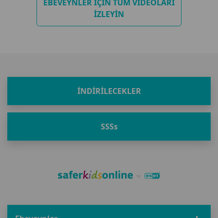
EBEVEYNLER IÇIN TÜM VIDEOLARI
IZLEYIN
İNDIRILECEKLER
SSS
s