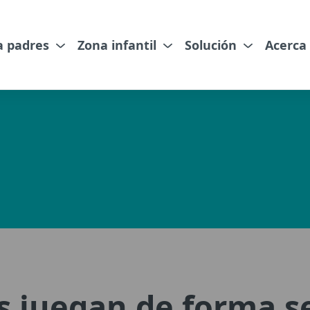
a padres
Zona infantil
Solución
Acerca
os juegan de forma s