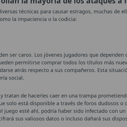
llan la mayoría de los ataques a l
 diversas técnicas para causar estragos, muchas de e
mo la impaciencia o la codicia:
en ser caros. Los jóvenes jugadores que dependen d
den permitirse comprar todos los títulos más nuevo
edarse atrás respecto a sus compañeros. Esta situaci
ría social.
 y tratan de hacerles caer en una trampa prometiend
que solo está disponible a través de foros dudosos o 
l juego esté ahí, podría haber sido infectado con u
 cifrará sus valiosos datos o incluso dañará sus dispo