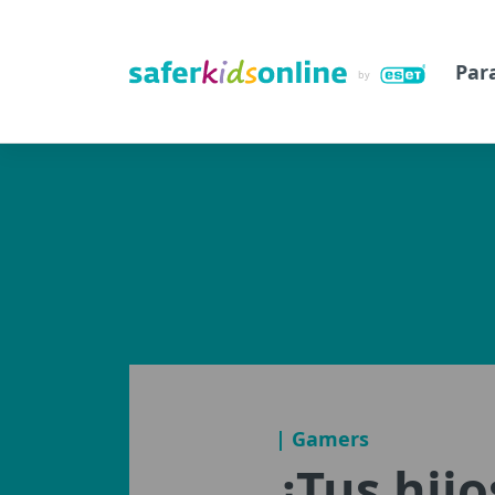
Par
| Gamers
¿Tus hij